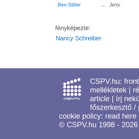
Ben Stiller
...
Jerry
fényképezte:
Nancy Schreiber
CSPV.hu:
fron
mellékletek
|
r
article
|
írj nek
főszerkesztő /
cookie policy:
read here
© CSPV.hu 1998 - 2026