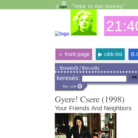
"time is not money"
21:4
☼
front page
▶
cikk-list
B.
::: filmekről / film-info
keresés:
Gyere! Csere (1998)
Your Friends And Neighbors