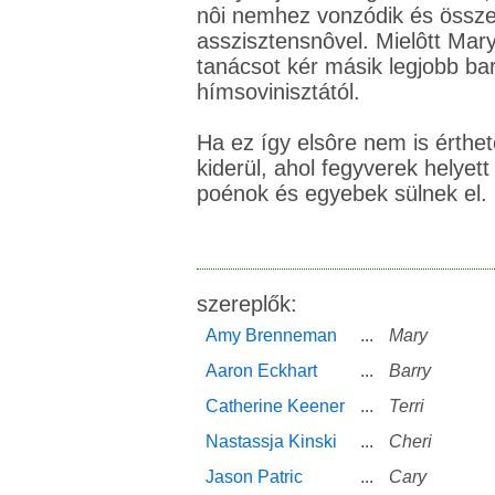
nôi nemhez vonzódik és összej
asszisztensnôvel. Mielôtt Mar
tanácsot kér másik legjobb bará
hímsovinisztától.
Ha ez így elsôre nem is érthet
kiderül, ahol fegyverek helye
poénok és egyebek sülnek el.
szereplők:
Amy Brenneman
...
Mary
Aaron Eckhart
...
Barry
Catherine Keener
...
Terri
Nastassja Kinski
...
Cheri
Jason Patric
...
Cary