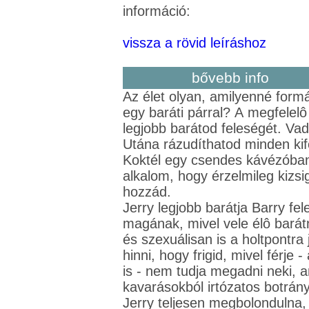
információ:
vissza a rövid leíráshoz
bővebb info
Az élet olyan, amilyenné form
egy baráti párral? A megfelelô
legjobb barátod feleségét. Va
Utána rázudíthatod minden ki
Koktél egy csendes kávézóban
alkalom, hogy érzelmileg kizsig
hozzád.
Jerry legjobb barátja Barry fel
magának, mivel vele élô barátn
és szexuálisan is a holtpontra 
hinni, hogy frigid, mivel férje
is - nem tudja megadni neki, a
kavarásokból irtózatos botrány
Jerry teljesen megbolondulna, 