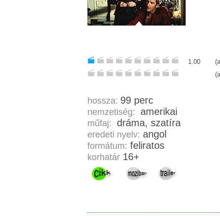
1.00
(
(
99 perc
hossza:
amerikai
nemzetiség:
dráma, szatíra
műfaj:
angol
eredeti nyelv:
feliratos
formátum:
16+
korhatár