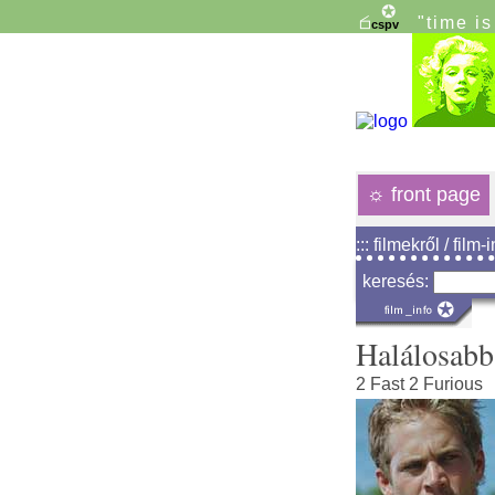
"time i
☼
front page
::: filmekről / film-
keresés:
Halálosabb
2 Fast 2 Furious