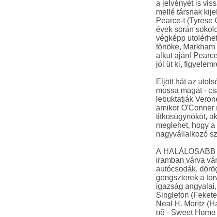
a jelvényét is vi
mellé társnak kij
Pearce-t (Tyrese 
évek során sokol
végképp utolérhete
fõnöke, Markham 
alkut ajánl Pearc
jól üt ki, figyelem
Eljött hát az utol
mossa magát - csa
lebuktatják Veron
amikor O'Conner
titkosügynököt, a
meglehet, hogy a
nagyvállalkozó sz
A HALÁLOSABB IR
iramban várva vár
autócsodák, dörö
gengszterek a tör
igazság angyalai,
Singleton (Fekete
Neal H. Moritz (H
nõ - Sweet Home 