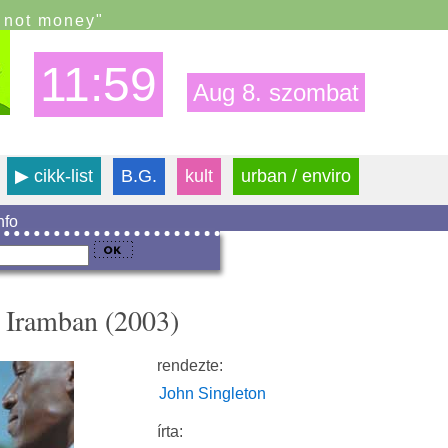
s not money"
11:59
Aug 8. szombat
▶
cikk-list
B.G.
kult
urban / enviro
info
 Iramban (2003)
rendezte:
John Singleton
írta: