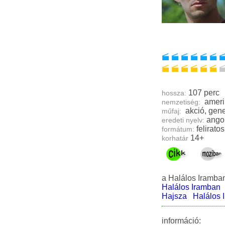
107 perc
hossza:
ameri
nemzetiség:
akció, 
műfaj:
ango
eredeti nyelv:
feliratos
formátum:
14+
korhatár
a Halálos Iramban
Halálos Iramban
Hajsza
Halálos 
információ: