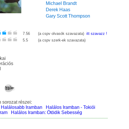
Michael Brandt
Derek Haas
Gary Scott Thompson
7.56
(a cspv olvasók szavazata)
itt szavazz !
5.5
(a cspv szerk-ek szavazata)
kai
generációs
l
 sorozat részei:
Halálosabb Iramban
Halálos Iramban - Tokiói
Iram
Halálos Iramban: Ötödik Sebesség