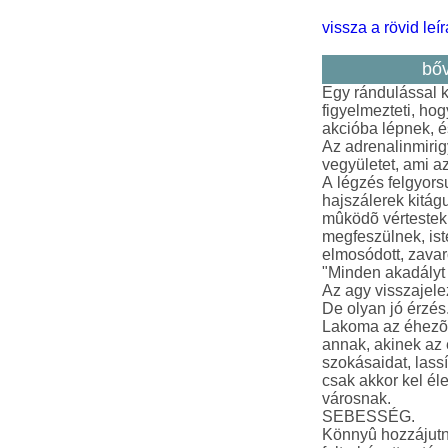
vissza a rövid leí
bőv
Egy rándulással ke
figyelmezteti, ho
akcióba lépnek, é
Az adrenalinmirigy
vegyületet, ami a
A légzés felgyors
hajszálerek kitág
mûködõ vértestek 
megfeszülnek, ist
elmosódott, zavar
"Minden akadályt 
Az agy visszajele
De olyan jó érzés.
Lakoma az éhezõn
annak, akinek az 
szokásaidat, las
csak akkor kel él
városnak.
SEBESSÉG.
Könnyû hozzájutn