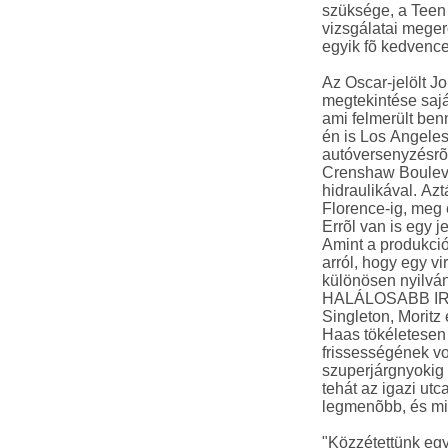
szüksége, a Teen 
vizsgálatai meger
egyik fõ kedvence 
Az Oscar-jelölt J
megtekintése saját
ami felmerült be
én is Los Angeles 
autóversenyzésrõl 
Crenshaw Bouleva
hidraulikával. Az
Florence-ig, meg 
Errõl van is egy 
Amint a produkció
arról, hogy egy vi
különösen nyilván
HALÁLOSABB IRA
Singleton, Moritz
Haas tökéletesen 
frissességének vo
szuperjárgnyokig 
tehát az igazi utc
legmenõbb, és mit
"Közzétettünk egy