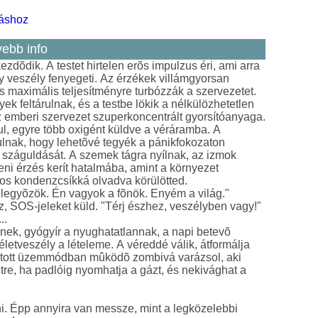
ráshoz
ebb info
zdõdik. A testet hirtelen erõs impulzus éri, ami arra
gy veszély fenyegeti. Az érzékek villámgyorsan
s maximális teljesítményre turbózzák a szervezetet.
ek feltárulnak, és a testbe lökik a nélkülözhetetlen
z emberi szervezet szuperkoncentrált gyorsítóanyaga.
ul, egyre több oxigént küldve a véráramba. A
ulnak, hogy lehetõvé tegyék a pánikfokozaton
száguldását. A szemek tágra nyílnak, az izmok
eni érzés kerít hatalmába, amint a környezet
os kondenzcsíkká olvadva körülötted.
legyõzök. Én vagyok a fõnök. Enyém a világ."
z, SOS-jeleket küld. "Térj észhez, veszélyben vagy!"
..
ek, gyógyír a nyughatatlannak, a napi betevõ
életveszély a lételeme. A véreddé válik, átformálja
sított üzemmódban mûködõ zombivá varázsol, aki
etre, ha padlóig nyomhatja a gázt, és nekivághat a
i. Épp annyira van messze, mint a legközelebbi