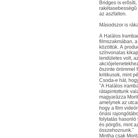
Bridges is erõsíti
rakétasebességû s
az aszfalton.
Másodszor is rák
A Halálos Iramba
filmszakmában, a
közöttük. A produc
színvonalas kika
lendületes volt, 
akciójelenetekhe
õszinte örömmel f
kritikusok, mint p
Csoda-e hát, hogy 
"A Halálos iramba
rátapintottunk val
magyarázza Moritz
amelynek az utcai
hogy a film videó
óriási rajongótábo
folytatás hasonló
és pörgõs, mint az
összehoznunk."
Mintha csak Morit