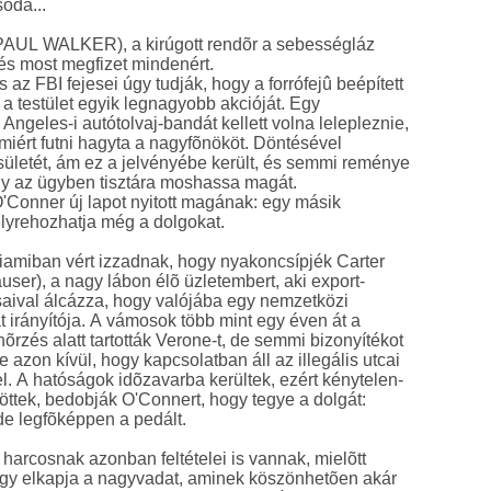
soda...
PAUL WALKER), a kirúgott rendõr a sebességláz
 és most megfizet mindenért.
 az FBI fejesei úgy tudják, hogy a forrófejû beépített
 a testület egyik legnagyobb akcióját. Egy
ngeles-i autótolvaj-bandát kellett volna lelepleznie,
iért futni hagyta a nagyfõnököt. Döntésével
ületét, ám ez a jelvényébe került, és semmi reménye
gy az ügyben tisztára moshassa magát.
 O'Conner új lapot nyitott magának: egy másik
lyrehozhatja még a dolgokat.
iamiban vért izzadnak, hogy nyakoncsípjék Carter
user), a nagy lábon élõ üzletembert, aki export-
saival álcázza, hogy valójába egy nemzetközi
irányítója. A vámosok több mint egy éven át a
õrzés alatt tartották Verone-t, de semmi bizonyítékot
e azon kívül, hogy kapcsolatban áll az illegális utcai
. A hatóságok idõzavarba kerültek, ezért kénytelen-
töttek, bedobják O'Connert, hogy tegye a dolgát:
de legfõképpen a pedált.
 harcosnak azonban feltételei is vannak, mielõtt
ogy elkapja a nagyvadat, aminek köszönhetõen akár