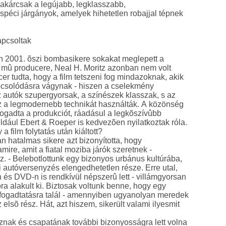
, akárcsak a legújabb, legklasszabb,
péci járgányok, amelyek hihetetlen robajjal tépnek
apcsoltak
n 2001. õszi bombasikere sokakat meglepett a
 mû producere, Neal H. Moritz azonban nem volt
er tudta, hogy a film tetszeni fog mindazoknak, akik
pcsolódásra vágynak - hiszen a cselekmény
az autók szupergyorsak, a színészek klasszak, s az
z a legmodernebb technikát használták. A közönség
ogadta a produkciót, ráadásul a legkõszívûbb
éldául Ebert & Roeper is kedvezõen nyilatkoztak róla.
a film folytatás után kiáltott?
n hatalmas sikere azt bizonyította, hogy
amire, amit a fiatal moziba járók szeretnek -
. - Belebotlottunk egy bizonyos urbánus kultúrába,
 autóversenyzés elengedhetetlen része. Erre utal,
n és DVD-n is rendkívül népszerû lett - villámgyorsan
ra alakult ki. Biztosak voltunk benne, hogy egy
 fogadtatásra talál - amennyiben ugyanolyan meredek
 elsõ rész. Hát, azt hiszem, sikerült valami ilyesmit
znak és csapatának további bizonyosságra lett volna