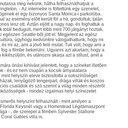
 mutassa meg nekünk, hátha felhasználhatjuk a
ingleton. - Az internetre is föltettünk egy üzenetet,
öjjenek el egy bizonyos Santa Monica-i parkolóba.
l az esemény elõtt került föl a hír, gondoltuk, talán
nos lesz ott. Aztán eljött a nagy nap, és foghattuk a
k totál bedugult, mert több mint 700 járgányt hoztak,
aki egészen Seattle-bõl jött el. Megjelent az egész
ultúra, úgyhogy kedvünkre válogathattunk, hogy mi
, és mi az, ami a jövõ felé mutat. Tuti volt, hogy ami a
z fog a filmbe bekerülni. Ugyanis azt akartam, hogy a
kikészüljön, és utánozni akarja azt a stílust, amit a
ámára óriási kihívást jelentett, hogy a színeket illetõen
ok - és ez nem csupán a kocsik árnyalataira
 mint helyszín eleve biztosította a sokszínûséget:
 házak, lenyûgözõ tengerpart, drága villák és koszos
ciós családok és szó szerint a világ minden részérõl
óközösségek - mindez izgalmas helyi színezetet
ismerõs helyszínt felhasznált - mint amilyen a
 Florida Keysnél vagy a Homestead Légitámaszpont
 - , de szerepel a filmben Sylvester Stallone
 Coral Gables villa is.