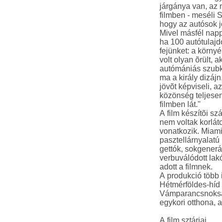
járgánya van, az
filmben - meséli S
hogy az autósok j
Mivel másfél nappa
ha 100 autótulajdo
fejünket: a környé
volt olyan õrült, 
autómániás szubk
ma a király dizájn
jövõt képviseli, a
közönség teljesen 
filmben lát."
A film készítõi sz
nem voltak korlát
vonatkozik. Miami
pasztellárnyalatú
gettók, sokgenerá
verbuválódott lak
adott a filmnek.
A produkció több 
Hétmérföldes-híd
Vámparancsnoksága
egykori otthona, a
A film sztárjai