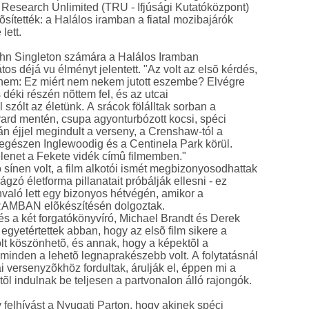
Research Unlimited (TRU - Ifjúsági Kutatóközpont)
õsítették: a Halálos iramban a fiatal mozibajárók
lett.
ohn Singleton számára a Halálos Iramban
os déjá vu élményt jelentett. "Az volt az elsõ kérdés,
nnem: Ez miért nem nekem jutott eszembe? Elvégre
déki részén nõttem fel, és az utcai
szólt az életünk. A srácok fölálltak sorban a
rd mentén, csupa agyonturbózott kocsi, spéci
tán éjjel megindult a verseny, a Crenshaw-tól a
egészen Inglewoodig és a Centinela Park körül.
jelenet a Fekete vidék címû filmemben."
 sínen volt, a film alkotói ismét megbizonyosodhattak
rágzó életforma pillanatait próbálják ellesni - ez
való lett egy bizonyos hétvégén, amikor a
MBAN elõkészítésén dolgoztak.
 és a két forgatókönyvíró, Michael Brandt és Derek
egyetértettek abban, hogy az elsõ film sikere a
lt köszönhetõ, és annak, hogy a képektõl a
minden a lehetõ legnaprakészebb volt. A folytatásnál
ai versenyzõkhöz fordultak, árulják el, éppen mi a
õl indulnak be teljesen a partvonalon álló rajongók.
 felhívást a Nyugati Parton, hogy akinek spéci