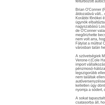
felturbózott autóc
Brian O'Conner (
áldozatává vált...
Korábbi fõnökei és
ügynök elbaltázta
nagyszabású Los A
de O'Conner valam
megõrizhette becs
nem volt arra, ho
Fátylat a múltra!
városban talán he
A szövetségiek M
Verone-t (Cole Ha
import vállalkozá
pénzmosó-hálózat 
legszigorúbb ellen
nem találtak ellen
autóversenyzéssel
kelletlen úgy dön
nyomja a sódert, 
A sokat tapasztalt
csatasorba áll, h