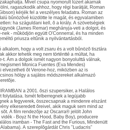
sszakaphatja. Mivel csupa nyomorult lúzert akarnak
elölni, ragaszkodik ahhoz, hogy régi barátját, Roman
Gibson) kérjék fel a veszélyes feladatra. Roman az
dalú bûnözõvé küzdötte le magát, és egyvalamiben
tlen: ha száguldani kell, õ a király. A szövetségiek
ügynök (James Remar) meghányja-veti a dolgot, és
e-nek - mûködjön együtt O'Connerral, és ha minden
reméltó priusza eltûnik a nyilvántartásból.
só alkalom, hogy a volt zsaru és a volt bûnözõ tisztára
k akkor tehetik meg nem történtté a múltat, ha
e-t. Ám a dolgok ismét nagyon bonyolulttá válnak,
 megismeri Monica Fuentes (Eva Mendes)
ki elvezetheti õt Verone-hoz, miközben az is
 csinos hölgy a sajátos módszereket alkalmazó
eretõje.
AMBAN a 2001. õszi szupersiker, a Halálos
t folytatása. Ismét felberregnek a legújabb
gnek a fegyverek, összecsapnak a mindenre elszánt
vény elkeseredett õreivel, akik maguk sem mind az
 sõt. A film rendezõje az Oscarra® jelölt John
 vidék - Boyz N the Hood, Baby Boy), producere
alálos iramban - The Fast and the Furious, Mindenütt
Alabama). A szereplõgárdát Chris "Ludacris"