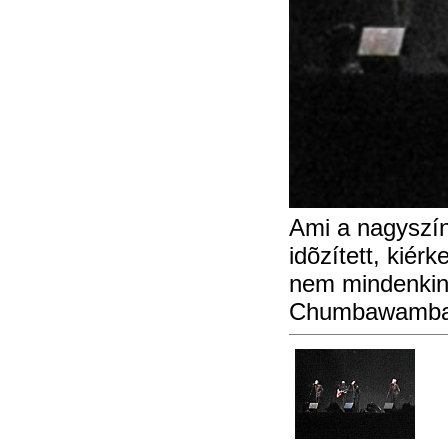
Ami a nagyszín
idõzített, kiér
nem mindenkine
Chumbawamba l