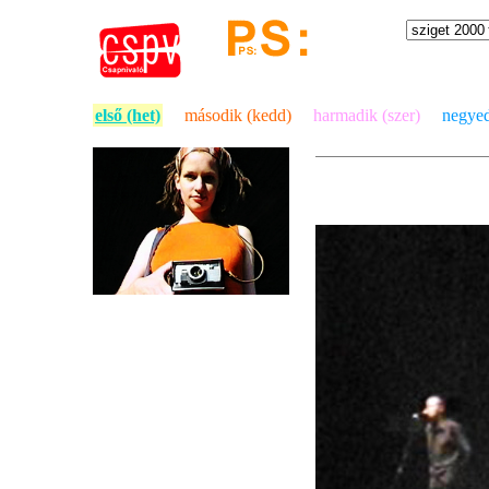
első (het)
második (kedd)
harmadik (szer)
negyed