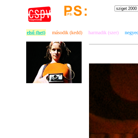
első (het)
második (kedd)
harmadik (szer)
negyed