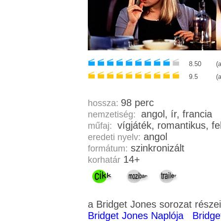
8.50
(
9.5
(
98 perc
hossza:
angol, ír, francia
nemzetiség:
vígját
műfaj:
angol
eredeti nyelv:
szinkronizált
formátum:
14+
korhatár
a Bridget Jones sorozat részei
Bridget Jones Naplója
Bridge