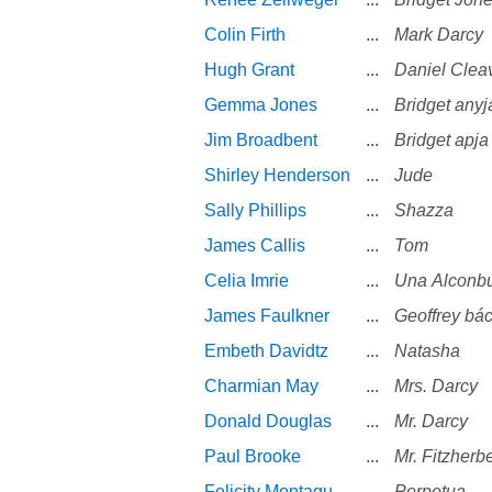
Colin Firth
...
Mark Darcy
Hugh Grant
...
Daniel Clea
Gemma Jones
...
Bridget anyj
Jim Broadbent
...
Bridget apja
Shirley Henderson
...
Jude
Sally Phillips
...
Shazza
James Callis
...
Tom
Celia Imrie
...
Una Alconb
James Faulkner
...
Geoffrey bác
Embeth Davidtz
...
Natasha
Charmian May
...
Mrs. Darcy
Donald Douglas
...
Mr. Darcy
Paul Brooke
...
Mr. Fitzherbe
Felicity Montagu
...
Perpetua