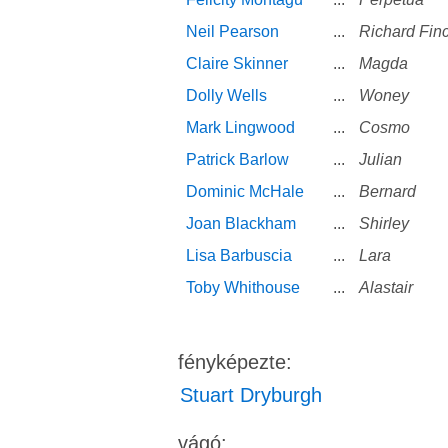
Neil Pearson
...
Richard Fin
Claire Skinner
...
Magda
Dolly Wells
...
Woney
Mark Lingwood
...
Cosmo
Patrick Barlow
...
Julian
Dominic McHale
...
Bernard
Joan Blackham
...
Shirley
Lisa Barbuscia
...
Lara
Toby Whithouse
...
Alastair
fényképezte:
Stuart Dryburgh
vágó: