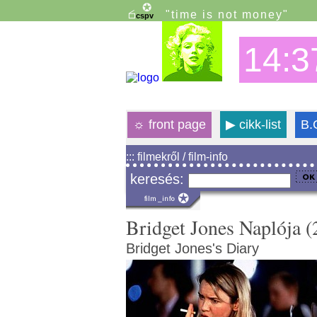
"time is not money"
14:3
☼
front page
▶
cikk-list
B.
::: filmekről / film-info
keresés:
Bridget Jones Naplója (
Bridget Jones's Diary