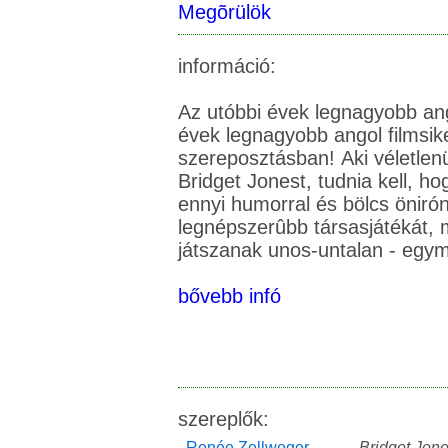
Megõrülök
információ:
Az utóbbi évek legnagyobb ang
évek legnagyobb angol filmsi
szereposztásban! Aki véletle
Bridget Jonest, tudnia kell, h
ennyi humorral és bölcs öniróni
legnépszerûbb társasjátékát, m
bővebb infó
szereplők:
Renée Zellweger
...
Bridget Jon