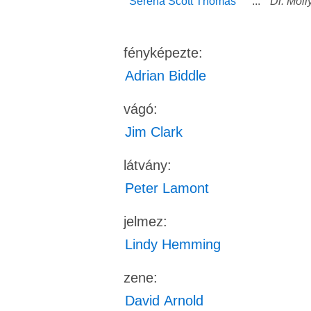
Serena Scott Thomas
...
Dr. Mol
fényképezte:
Adrian Biddle
vágó:
Jim Clark
látvány:
Peter Lamont
jelmez:
Lindy Hemming
zene:
David Arnold