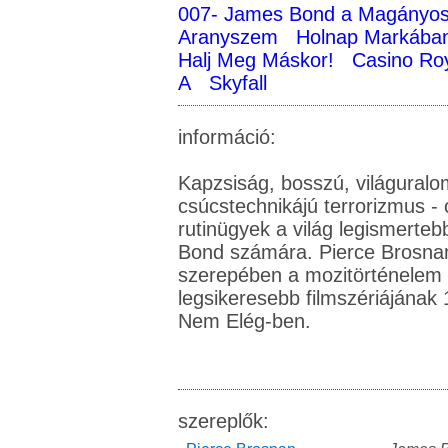
007- James Bond a Magányo
Aranyszem
Holnap Markában
Halj Meg Máskor!
Casino Ro
A
Skyfall
információ:
Kapzsiság, bosszú, világuralom
csúcstechnikájú terrorizmus -
rutinügyek a világ legismerte
Bond számára. Pierce Brosna
szerepében a mozitörténelem 
legsikeresebb filmszériájának 
Nem Elég-ben.
szereplők: