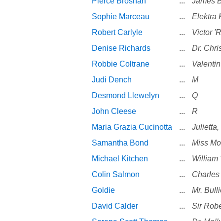
Pierce Brosnan
...
James 
Sophie Marceau
...
Elektra 
Robert Carlyle
...
Victor '
Denise Richards
...
Dr. Chr
Robbie Coltrane
...
Valenti
Judi Dench
...
M
Desmond Llewelyn
...
Q
John Cleese
...
R
Maria Grazia Cucinotta
...
Julietta
Samantha Bond
...
Miss M
Michael Kitchen
...
William 
Colin Salmon
...
Charles
Goldie
...
Mr. Bull
David Calder
...
Sir Robe