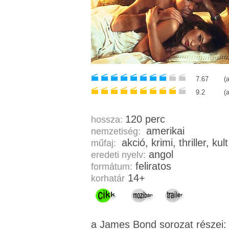
7.67
(
9.2
(
120 perc
hossza:
amerikai
nemzetiség:
akció, krimi, thriller, kult
műfaj:
angol
eredeti nyelv:
feliratos
formátum:
14+
korhatár
a James Bond sorozat részei: