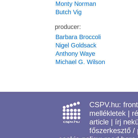
Monty Norman
Butch Vig
producer:
Barbara Broccoli
Nigel Goldsack
Anthony Waye
Michael G. Wilson
CSPV.hu:
fron
mellékletek
|
r
article
|
írj nek
főszerkesztő /