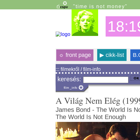
"time is not money"
18:1
☼
front page
▶
cikk-list
B.
::: filmekről / film-info
keresés:
A Világ Nem Elég (199
James Bond - The World Is N
The World Is Not Enough