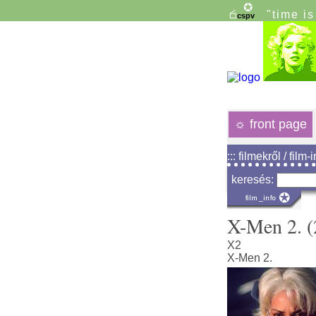
"time i
☼
front page
::: filmekről / film-
keresés:
X-Men 2. (
X2
X-Men 2.