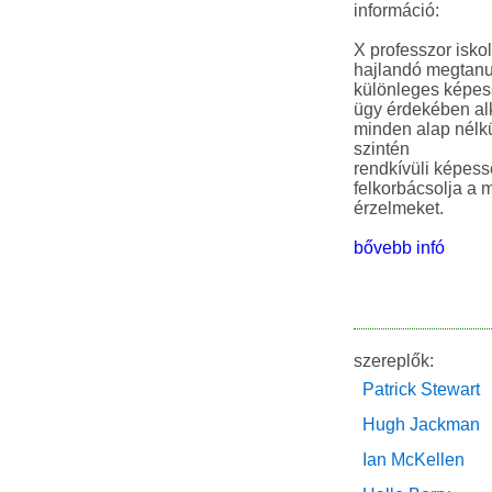
információ:
X professzor isko
hajlandó megtanu
különleges képes
ügy érdekében al
minden alap nélkü
szintén
rendkívüli képess
felkorbácsolja a
érzelmeket.
bővebb infó
szereplők:
Patrick Stewart
Hugh Jackman
Ian McKellen