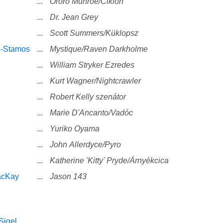
...
Ororo Munroe/Ciklon
...
Dr. Jean Grey
...
Scott Summers/Küklopsz
n-Stamos
...
Mystique/Raven Darkholme
...
William Stryker Ezredes
...
Kurt Wagner/Nightcrawler
...
Robert Kelly szenátor
...
Marie D'Ancanto/Vadóc
...
Yuriko Oyama
...
John Allerdyce/Pyro
...
Katherine 'Kitty' Pryde/Árnyékcica
acKay
...
Jason 143
Sigel