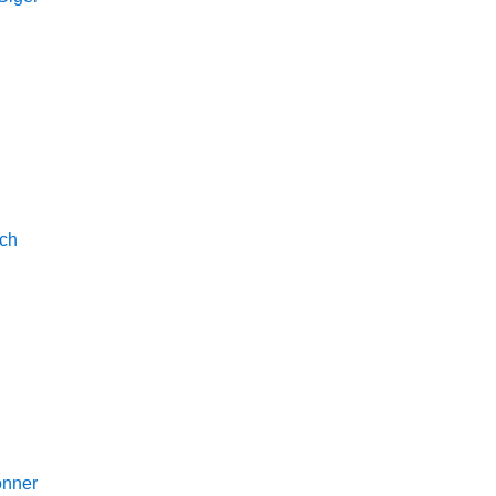
ch
onner