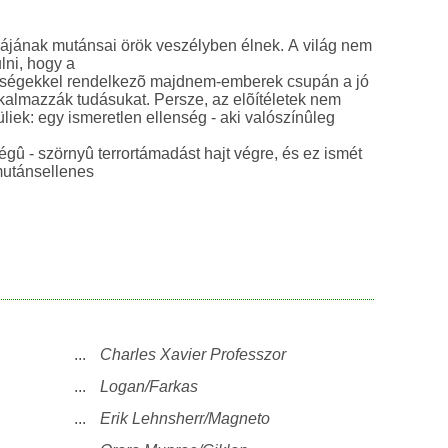
lájának mutánsai örök veszélyben élnek. A világ nem
lni, hogy a
ségekkel rendelkezõ majdnem-emberek csupán a jó
kalmazzák tudásukat. Persze, az elõítéletek nem
liek: egy ismeretlen ellenség - aki valószínûleg
égû - szörnyû terrortámadást hajt végre, és ez ismét
 mutánsellenes
...
Charles Xavier Professzor
...
Logan/Farkas
...
Erik Lehnsherr/Magneto