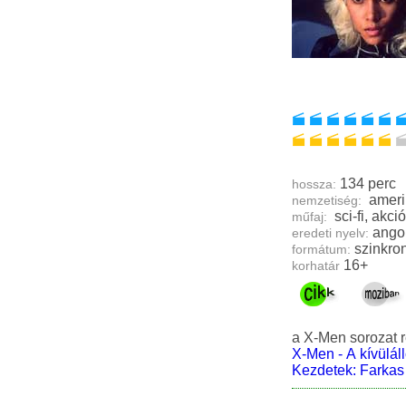
134 perc
hossza:
ameri
nemzetiség:
műfaj:
ango
eredeti nyelv:
szinkron
formátum:
16+
korhatár
a X-Men sorozat r
X-Men - A kívülál
Kezdetek: Farkas