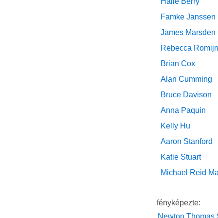
Halle Berry
Famke Janssen
James Marsden
Rebecca Romij
Brian Cox
Alan Cumming
Bruce Davison
Anna Paquin
Kelly Hu
Aaron Stanford
Katie Stuart
Michael Reid M
fényképezte:
Newton Thomas 