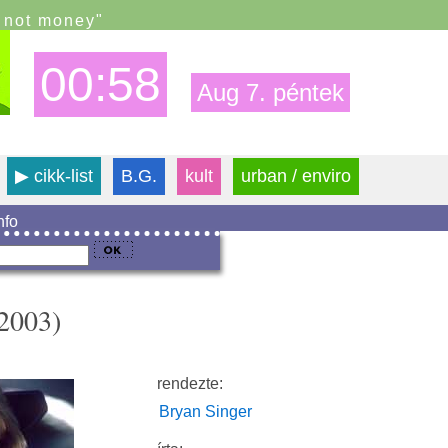
s not money"
00:58
Aug 7. péntek
▶
cikk-list
B.G.
kult
urban / enviro
info
2003)
rendezte:
Bryan Singer