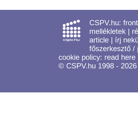
CSPV.hu:
fron
mellékletek
|
r
article
|
írj nek
főszerkesztő /
cookie policy:
read here
© CSPV.hu 1998 - 2026