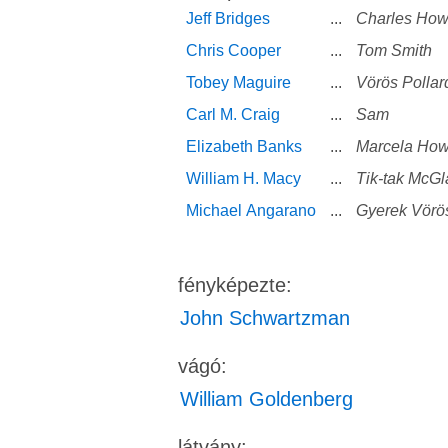
Jeff Bridges
...
Charles How
Chris Cooper
...
Tom Smith
Tobey Maguire
...
Vörös Pollar
Carl M. Craig
...
Sam
Elizabeth Banks
...
Marcela How
William H. Macy
...
Tik-tak McGl
Michael Angarano
...
Gyerek Vörös
fényképezte:
John Schwartzman
vágó:
William Goldenberg
látvány: