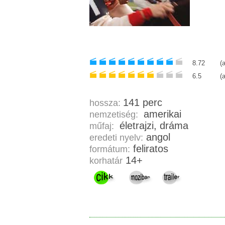
8.72
(
6.5
(
141 perc
hossza:
amerikai
nemzetiség:
életrajzi, dráma
műfaj:
angol
eredeti nyelv:
feliratos
formátum:
14+
korhatár