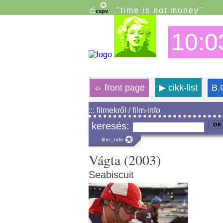
"time is not money"
10:0
☼
front page
▶
cikk-list
B.
::: filmekről / film-info
keresés:
Vágta (2003)
Seabiscuit