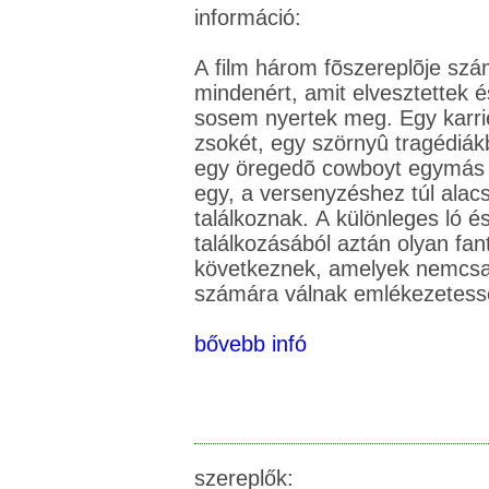
információ:
A film három fõszereplõje szám
mindenért, amit elvesztettek é
sosem nyertek meg. Egy karrie
zsokét, egy szörnyû tragédiákb
egy öregedõ cowboyt egymás m
egy, a versenyzéshez túl alac
találkoznak. A különleges ló 
találkozásából aztán olyan fa
következnek, amelyek nemcsak
bővebb infó
szereplők: