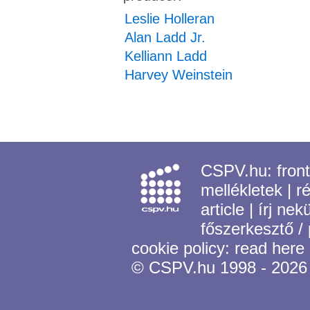
Leslie Holleran
Alan Ladd Jr.
Kelliann Ladd
Harvey Weinstein
CSPV.hu:
fron
mellékletek
|
r
article
|
írj nek
főszerkesztő /
cookie policy:
read here
© CSPV.hu 1998 - 2026