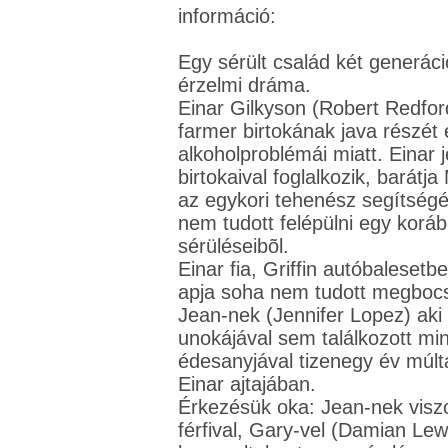
információ:
Egy sérült család két generác
érzelmi dráma.
Einar Gilkyson (Robert Redfor
farmer birtokának java részét 
alkoholproblémái miatt. Einar jelenleg a
birtokaival foglalkozik, barát
az egykori tehenész segítségé
nem tudott felépülni egy kor
sérüléseibõl.
Einar fia, Griffin autóbalesetb
apja soha nem tudott megbocsá
Jean-nek (Jennifer Lopez) aki 
unokájával sem találkozott mi
édesanyjával tizenegy év múl
Einar ajtajában.
Érkezésük oka: Jean-nek visz
férfival, Gary-vel (Damian Lewi