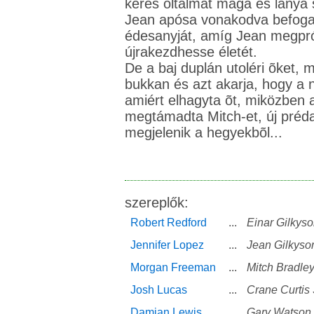
keres oltalmat maga és lánya
Jean apósa vonakodva befoga
édesanyját, amíg Jean megpró
újrakezdhesse életét.
De a baj duplán utoléri õket,
bukkan és azt akarja, hogy a 
amiért elhagyta õt, miközben 
megtámadta Mitch-et, új préda
megjelenik a hegyekbõl...
szereplők:
Robert Redford
...
Einar Gilkys
Jennifer Lopez
...
Jean Gilkyso
Morgan Freeman
...
Mitch Bradle
Josh Lucas
...
Crane Curtis 
Damian Lewis
...
Gary Watson