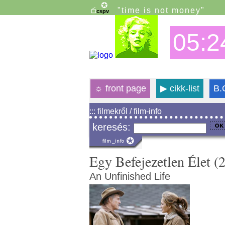
"time is not money"
05:2
☼
front page
▶
cikk-list
B.
::: filmekről / film-info
keresés:
Egy Befejezetlen Élet (
An Unfinished Life