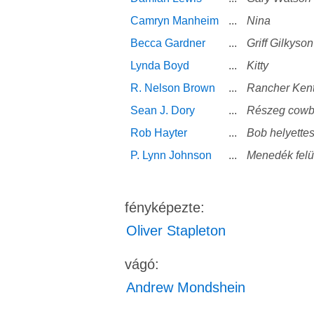
Camryn Manheim
...
Nina
Becca Gardner
...
Griff Gilkyson
Lynda Boyd
...
Kitty
R. Nelson Brown
...
Rancher Ken
Sean J. Dory
...
Részeg cowb
Rob Hayter
...
Bob helyette
P. Lynn Johnson
...
Menedék felü
fényképezte:
Oliver Stapleton
vágó:
Andrew Mondshein