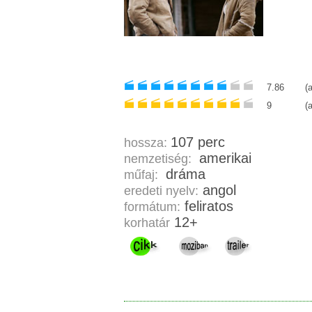
7.86
(
9
(
107 perc
hossza:
amerikai
nemzetiség:
dráma
műfaj:
angol
eredeti nyelv:
feliratos
formátum:
12+
korhatár