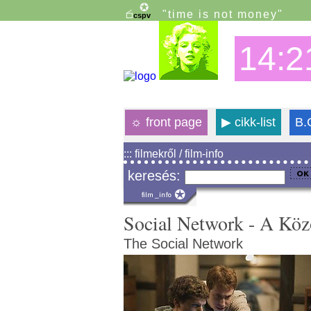
"time is not money"
14:2
☼
front page
▶
cikk-list
B.
::: filmekről / film-info
keresés:
Social Network - A Köz
The Social Network