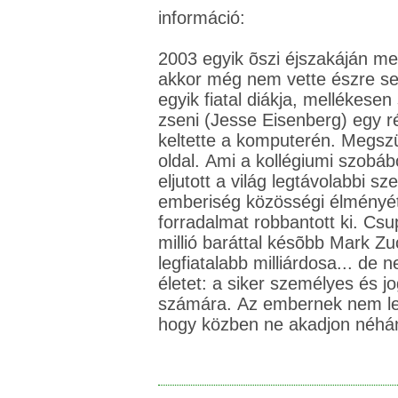
információ:
2003 egyik õszi éjszakáján meg
akkor még nem vette észre se
egyik fiatal diákja, mellékes
zseni (Jesse Eisenberg) egy ré
keltette a komputerén. Megszü
oldal. Ami a kollégiumi szobáb
eljutott a világ legtávolabbi sze
emberiség közösségi élményé
forradalmat robbantott ki. Cs
millió baráttal késõbb Mark Zu
legfiatalabb milliárdosa... de
életet: a siker személyes és jo
számára. Az embernek nem lehe
hogy közben ne akadjon néhán