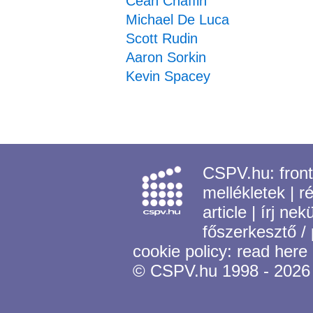
Ceán Chaffin
Michael De Luca
Scott Rudin
Aaron Sorkin
Kevin Spacey
CSPV.hu:
fron
mellékletek
|
r
article
|
írj nek
főszerkesztő /
cookie policy:
read here
© CSPV.hu 1998 - 2026