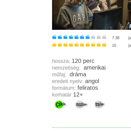
7.38
(
10
(
120 perc
hossza:
amerikai
nemzetiség:
dráma
műfaj:
angol
eredeti nyelv:
feliratos
formátum:
12+
korhatár