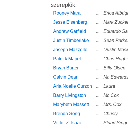
szereplők:
Rooney Mara
...
Erica Albrig
Jesse Eisenberg
...
Mark Zucke
Andrew Garfield
...
Eduardo Sa
Justin Timberlake
...
Sean Parke
Joseph Mazzello
...
Dustin Mosk
Patrick Mapel
...
Chris Hugh
Bryan Barter
...
Billy Olsen
Calvin Dean
...
Mr. Edward
Aria Noelle Curzon
...
Laura
Barry Livingston
...
Mr. Cox
Marybeth Massett
...
Mrs. Cox
Brenda Song
...
Christy
Victor Z. Isaac
...
Stuart Singe