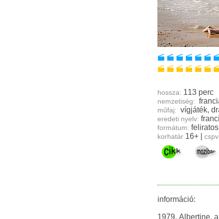
113 perc
hossza:
franci
nemzetiség:
vígjá
műfaj:
franc
eredeti nyelv:
feliratos
formátum:
16+
|
korhatár
cspv
információ:
1979. Albertine, 