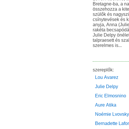
Bretagne-ba, a n
összehozza a kite
szülők és nagyszül
csínytevések és k
anyja, Anna (Jul
rakéta becsapódás
Julie Delpy önéletr
talpraesett és sz
szerelmes is...
szereplők:
Lou Avarez
Julie Delpy
Eric Elmosnino
Aure Atika
Noémie Lvovsky
Bernadette Lafo