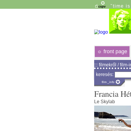
"time i
☼
front page
::: filmekről / film-
keresés:
Francia Hé
Le Skylab