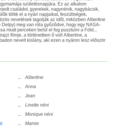
agymamája születésnapjára. Ez az alkalom
rjedt családot, gyerekek, nagynénik, nagybácsik,
ők töltik el a nyári napjaikat, feszültségek,
özös nevetések tagolják az időt, miközben Albertine
ie Delpy) meg van róla győződve, hogy egy NASA-
a miatt perceken belül el fog pusztulni a Föld...
ajzi filmje, a történetben ő volt Albertine, a
abadon nevelt kislány, aki ezen a nyáron lesz először
...
Albertine
...
Anna
...
Jean
...
Linette néni
...
Monique néni
nt
...
Mamie