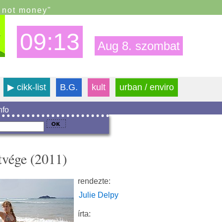
s not money"
09:13
Aug 8. szombat
▶
cikk-list
B.G.
kult
urban / enviro
info
tvége (2011)
rendezte:
Julie Delpy
írta: