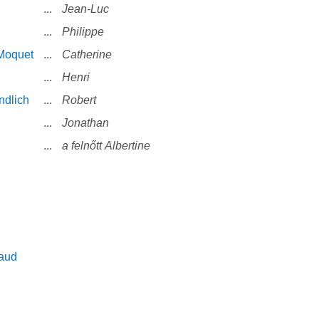
...
Jean-Luc
...
Philippe
Moquet
...
Catherine
...
Henri
ndlich
...
Robert
...
Jonathan
...
a felnőtt Albertine
raud