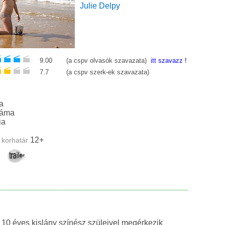
Julie Delpy
9.00
(a cspv olvasók szavazata)
itt szavazz !
7.7
(a cspv szerk-ek szavazata)
a
ték, dráma
ia
12+
 korhatár
a 10 éves kislány színész szüleivel megérkezik