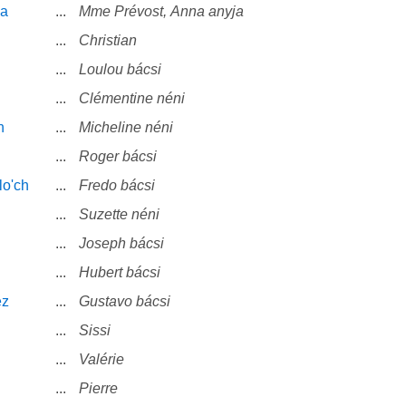
va
...
Mme Prévost, Anna anyja
...
Christian
...
Loulou bácsi
...
Clémentine néni
n
...
Micheline néni
...
Roger bácsi
lo'ch
...
Fredo bácsi
...
Suzette néni
...
Joseph bácsi
...
Hubert bácsi
ez
...
Gustavo bácsi
...
Sissi
...
Valérie
...
Pierre