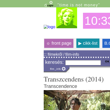
"time is not money"
10:3
☼
front page
▶
cikk-list
B.
::: filmekről / film-info
keresés:
Transzcendens (2014)
Transcendence