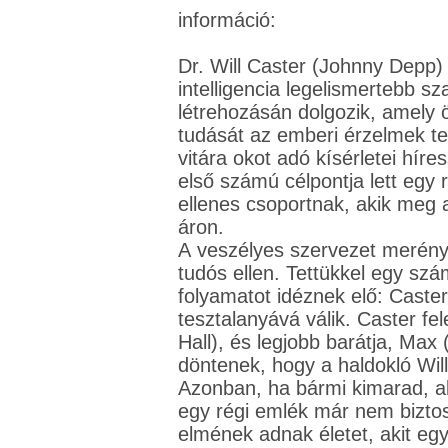
információ:
Dr. Will Caster (Johnny Depp
intelligencia legelismertebb sz
létrehozásán dolgozik, amely ö
tudását az emberi érzelmek tel
vitára okot adó kísérletei híre
első számú célpontja lett egy r
ellenes csoportnak, akik meg a
áron.
A veszélyes szervezet merényl
tudós ellen. Tettükkel egy szá
folyamatot idéznek elő: Caster 
tesztalanyává válik. Caster f
Hall), és legjobb barátja, Max
döntenek, hogy a haldokló Will 
Azonban, ha bármi kimarad, a
egy régi emlék már nem bizto
elmének adnak életet, akit eg