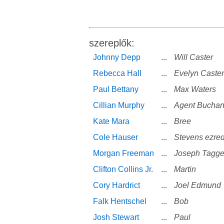
szereplők:
Johnny Depp
...
Will Caster
Rebecca Hall
...
Evelyn Caster
Paul Bettany
...
Max Waters
Cillian Murphy
...
Agent Bucha
Kate Mara
...
Bree
Cole Hauser
...
Stevens ezre
Morgan Freeman
...
Joseph Tagge
Clifton Collins Jr.
...
Martin
Cory Hardrict
...
Joel Edmund
Falk Hentschel
...
Bob
Josh Stewart
...
Paul