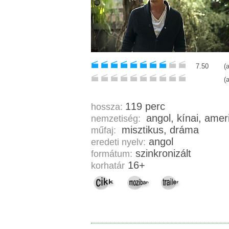
7.50
(
(
119 perc
hossza:
angol, kínai, 
nemzetiség:
misztikus, dráma
műfaj:
angol
eredeti nyelv:
szinkronizált
formátum:
16+
korhatár