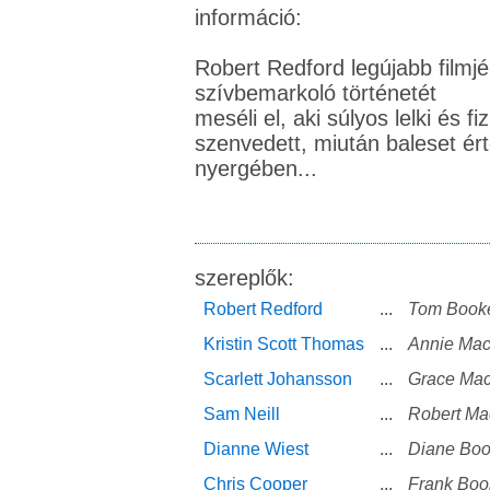
információ:
Robert Redford legújabb filmj
szívbemarkoló történetét
meséli el, aki súlyos lelki és fi
szenvedett, miután baleset ér
nyergében...
szereplők:
Robert Redford
...
Tom Book
Kristin Scott Thomas
...
Annie Ma
Scarlett Johansson
...
Grace Ma
Sam Neill
...
Robert M
Dianne Wiest
...
Diane Boo
Chris Cooper
...
Frank Boo