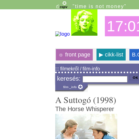
"time is not money"
17:0
☼
front page
▶
cikk-list
B.
::: filmekről / film-info
keresés:
A Suttogó (1998)
The Horse Whisperer