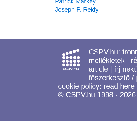
Patrick Markey
Joseph P. Reidy
CSPV.hu:
fron
mellékletek
|
r
article
|
írj nek
főszerkesztő /
cookie policy:
read here
© CSPV.hu 1998 - 2026