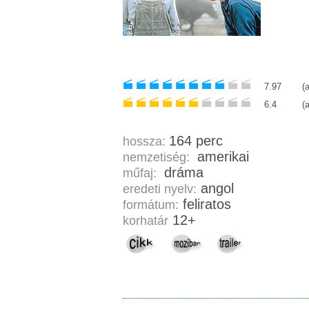
7.97
(
6.4
(
164 perc
hossza:
amerikai
nemzetiség:
dráma
műfaj:
angol
eredeti nyelv:
feliratos
formátum:
12+
korhatár