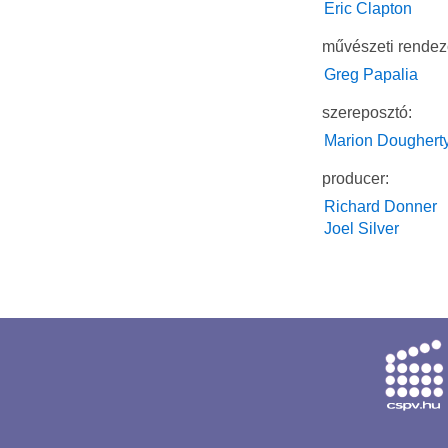
Eric Clapton
művészeti rendez
Greg Papalia
szereposztó:
Marion Doughert
producer:
Richard Donner
Joel Silver