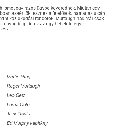
h ismét egy rázós ügybe keverednek. Miután egy
obbantásáért õk lesznek a felelõsök, hamar az utcán
 mint közlekedési rendõrök. Murtaugh-nak már csak
 a nyugdíjig, de ez az egy hét élete egyik
legzûrösebb hete lesz...
...
Martin Riggs
...
Roger Murtaugh
...
Leo Getz
...
Lorna Cole
...
Jack Travis
...
Ed Murphy kapitány