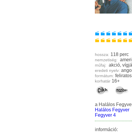
118 perc
hossza:
ameri
nemzetiség:
műfaj:
ango
eredeti nyelv:
feliratos
formátum:
16+
korhatár
a Halálos Fegyver
Halálos Fegyver
Fegyver 4
információ: