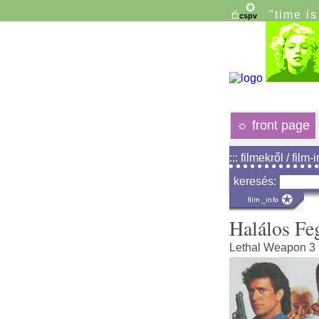
"time i
☼
front page
::: filmekről / film-
keresés:
Halálos Fe
Lethal Weapon 3