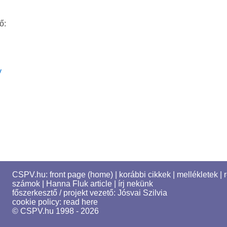
ő:
y
CSPV.hu:
front page (home)
|
korábbi cikkek
|
mellékletek
|
számok
|
Hanna Fluk article
|
írj nekünk
főszerkesztő / projekt vezető:
Jósvai Szilvia
cookie policy:
read here
© CSPV.hu 1998 - 2026