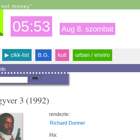
s not money"
05:53
Aug 8. szombat
▶
cikk-list
B.G.
kult
urban / enviro
info
gyver 3 (1992)
rendezte:
Richard Donner
írta: