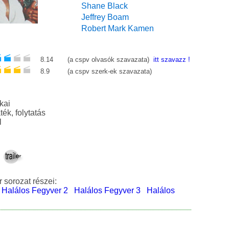
Shane Black
Jeffrey Boam
Robert Mark Kamen
8.14
(a cspv olvasók szavazata)
itt szavazz !
8.9
(a cspv szerk-ek szavazata)
kai
akció, vígjáték, folytatás
l
 sorozat részei:
Halálos Fegyver 2
Halálos Fegyver 3
Halálos