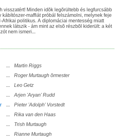
 visszatért! Minden idõk legõrültebb és legfurcsább
y kábítószer-maffiát próbál felszámolni, melynek feje
-Afrikai politikus. A diplomáciai mentesség miatt
ennek látszik - ám mint az elsõ részbõl kiderült: a két
zót nem ismeri...
...
Martin Riggs
...
Roger Murtaugh õrmester
...
Leo Getz
...
Arjen 'Aryan' Rudd
r
...
Pieter 'Adolph' Vorstedt
...
Rika van den Haas
...
Trish Murtaugh
...
Rianne Murtaugh