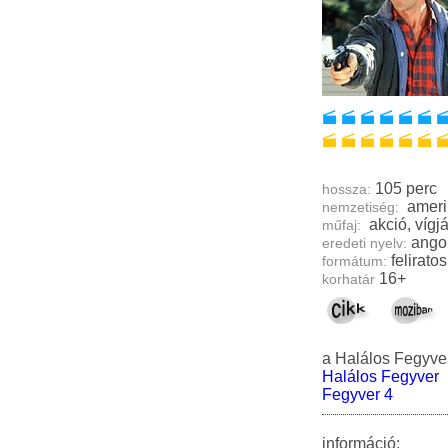
105 perc
hossza:
ameri
nemzetiség:
műfaj:
ango
eredeti nyelv:
feliratos
formátum:
16+
korhatár
a Halálos Fegyver
Halálos Fegyver
Fegyver 4
információ: