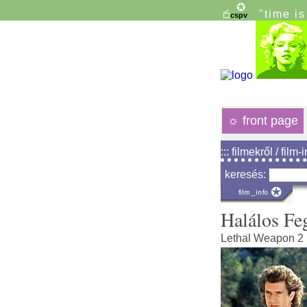
"time i
☼
front page
::: filmekről / film-
keresés:
Halálos Fe
Lethal Weapon 2