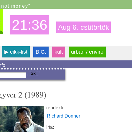
s not money"
21:36
Aug 6. csütörtök
▶
cikk-list
B.G.
kult
urban / enviro
info
gyver 2 (1989)
rendezte:
Richard Donner
írta: