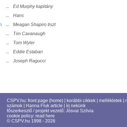
...
Ed Murphy kapitány
...
Hans
n
...
Meagan Shapiro tiszt
...
Tim Cavanaugh
...
Tom Wyler
...
Eddie Estaban
...
Joseph Ragucci
CSPV.hu:
front page (home)
|
korábbi cikkek
|
mellékletek
|
számok
|
Hanna Fluk article
|
írj nekünk
főszerkesztő / projekt vezető:
Jósvai Szilvia
cookie policy:
read here
© CSPV.hu 1998 - 2026