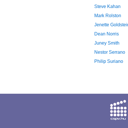
Steve Kahan
Mark Rolston
Jenette Goldstei
Dean Norris
Juney Smith
Nestor Serrano
Philip Suriano