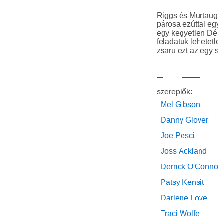
Riggs és Murtaugh
párosa ezúttal eg
egy kegyetlen Dél
feladatuk lehetetl
zsaru ezt az egy s
szereplők:
Mel Gibson
Danny Glover
Joe Pesci
Joss Ackland
Derrick O'Conno
Patsy Kensit
Darlene Love
Traci Wolfe