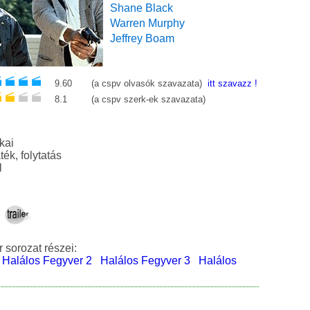
Shane Black
Warren Murphy
Jeffrey Boam
9.60
(a cspv olvasók szavazata)
itt szavazz !
8.1
(a cspv szerk-ek szavazata)
kai
akció, vígjáték, folytatás
l
 sorozat részei:
Halálos Fegyver 2
Halálos Fegyver 3
Halálos