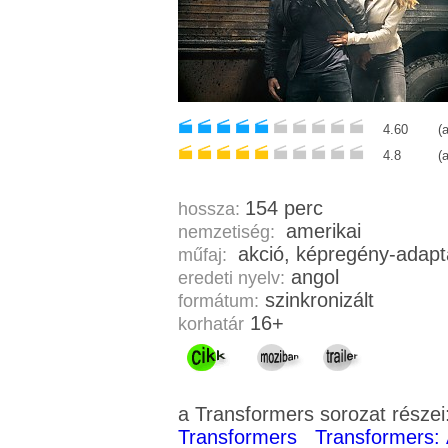
4.60
(
4.8
(
154 perc
hossza:
amerikai
nemzetiség:
műfaj:
angol
eredeti nyelv:
szinkronizált
formátum:
16+
korhatár
a Transformers sorozat részei
Transformers
Transformers: 