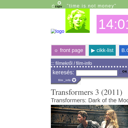
"time is not money"
14:0
☼
front page
▶
cikk-list
B.
::: filmekről / film-info
keresés:
Transformers 3 (2011)
Transformers: Dark of the Mo