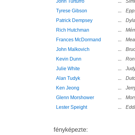
John Turturro
...
Sim
Tyrese Gibson
...
Epp
Patrick Dempsey
...
Dyl
Rich Hutchman
...
Mér
Frances McDormand
...
Mea
John Malkovich
...
Bru
Kevin Dunn
...
Ron
Julie White
...
Judy
Alan Tudyk
...
Dut
Ken Jeong
...
Jer
Glenn Morshower
...
Mor
Lester Speight
...
Edd
fényképezte: