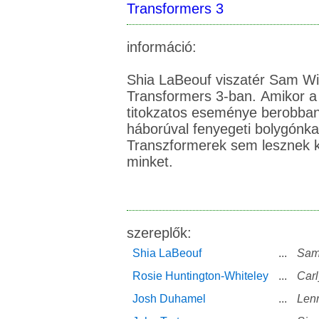
Transformers 3
információ:
Shia LaBeouf viszatér Sam Wi
Transformers 3-ban. Amikor a
titokzatos eseménye berobban 
háborúval fenyegeti bolygónk
Transzformerek sem lesznek
minket.
szereplők:
Shia LaBeouf
...
Sam
Rosie Huntington-Whiteley
...
Carl
Josh Duhamel
...
Len