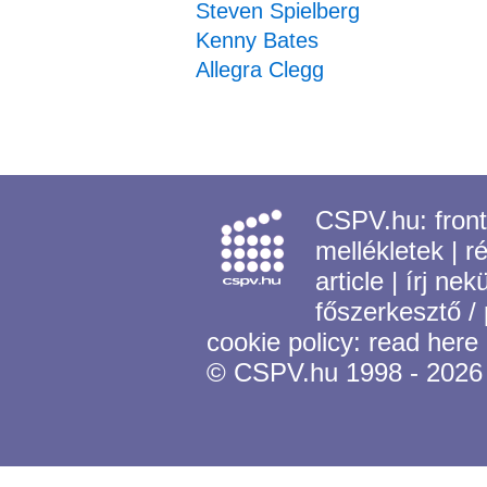
Steven Spielberg
Kenny Bates
Allegra Clegg
CSPV.hu:
fron
mellékletek
|
r
article
|
írj nek
főszerkesztő /
cookie policy:
read here
© CSPV.hu 1998 - 2026