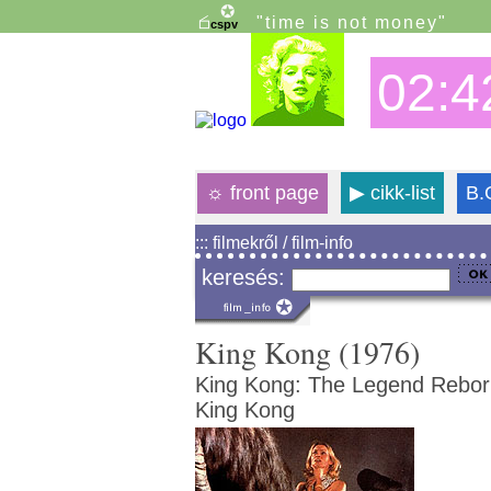
"time is not money"
02:4
☼
front page
▶
cikk-list
B.
::: filmekről / film-info
keresés:
King Kong (1976)
King Kong: The Legend Rebor
King Kong