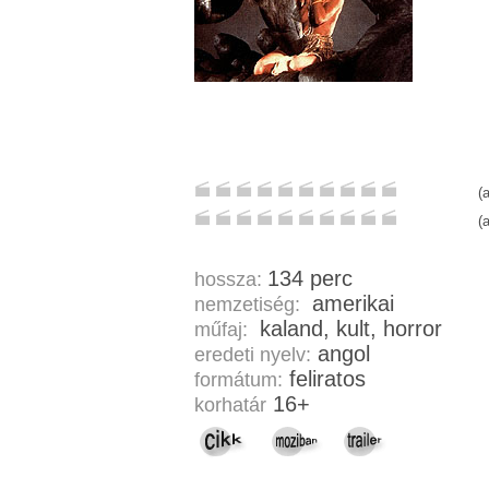
(
(
134 perc
hossza:
amerikai
nemzetiség:
kaland, kult, horror
műfaj:
angol
eredeti nyelv:
feliratos
formátum:
16+
korhatár