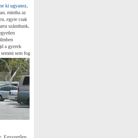
ne ki ugyanez,
ban, mintha az
zen, egyre csak
 arra számítunk,
egyetlen
filmben
ajd a gyerek
, semmi sem fog
e. Egyszerűen