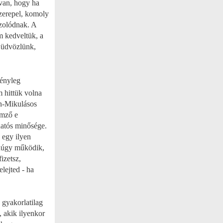
 van, hogy ha
szerepel, komoly
azolódnak. A
m kedveltük, a
t üdvözlünk,
tényleg
 hittük volna
n-Mikulásos
emző e
hatós minősége.
 egy ilyen
anúgy működik,
izetsz,
lejted - ha
 gyakorlatilag
, akik ilyenkor