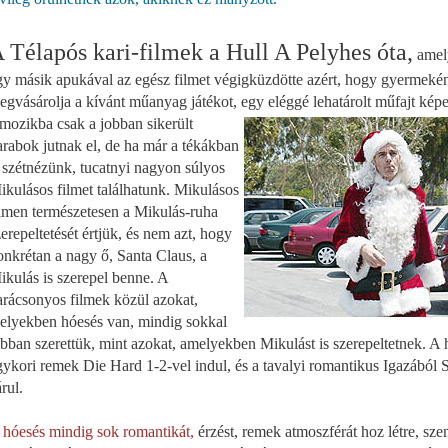
 Télapós kari-filmek a Hull A Pelyhes óta,
amel
gy másik apukával az egész filmet végigküzdötte azért, hogy gyermeké
egvásárolja a kívánt műanyag játékot, egy eléggé lehatárolt
műfajt kép
 mozikba csak a jobban sikerült
arabok jutnak el, de ha már a tékákban
s szétnézünk, tucatnyi nagyon súlyos
ikulásos filmet találhatunk. Mikulásos
ilmen természetesen a Mikulás-ruha
zerepeltetését értjük, és nem azt, hogy
onkrétan a nagy ő, Santa Claus, a
ikulás is szerepel benne. A
arácsonyos filmek közül azokat,
elyekben hóesés van, mindig sokkal
obban szerettük, mint azokat, amelyekben Mikulást is szerepeltetnek. A h
gykori remek Die Hard 1-2-vel indul, és a tavalyi romantikus Igazából
rul.
 hóesés mindig sok romantikát,
érzést, remek atmoszférát hoz létre, sz