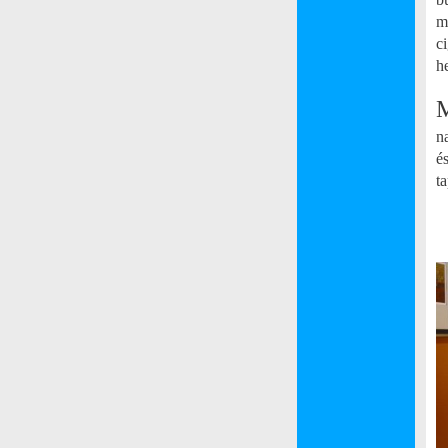
m
ci
h
M
n
é
t