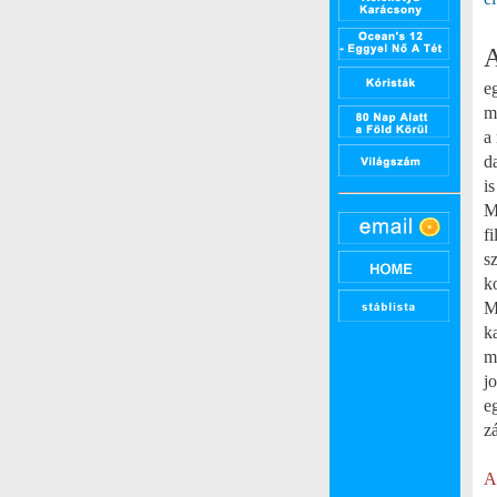
A
e
m
a
d
i
M
f
s
k
M
k
m
j
e
zá
A