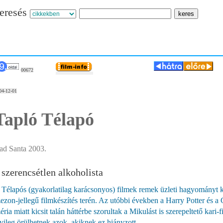
eresés
00672
04-12-01
Tapló Télapó
ad Santa 2003.
 szerencsétlen alkoholista
 Télapós (gyakorlatilag karácsonyos) filmek remek üzleti hagyományt 
zezon-jellegű filmkészítés terén. Az utóbbi években a Harry Potter és 
éria miatt kicsit talán háttérbe szorultak a Mikulást is szerepeltető kari-
lvileg örülhetnek azok, akiknek ez hiányzott.