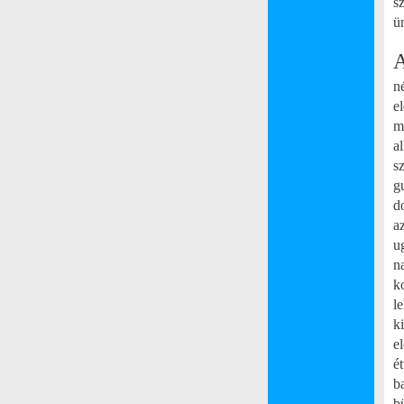
s
ü
A
n
e
m
al
s
g
d
a
u
n
k
l
k
e
é
b
b