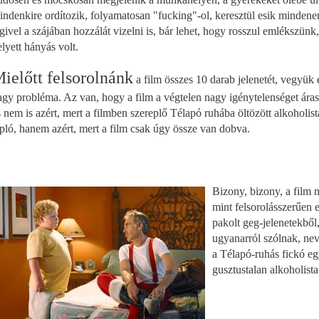
indenkire ordítozik, folyamatosan "fucking"-ol, keresztül esik mindene
givel a szájában hozzálát vizelni is, bár lehet, hogy rosszul emlékszünk, 
elyett hányás volt.
ielőtt felsorolnánk
a film összes 10 darab jelenetét, vegyük é
agy probléma. Az van, hogy a film a végtelen nagy igénytelenséget áras
s nem is azért, mert a filmben szereplő Télapó ruhába öltözött alkoholist
apló, hanem azért, mert a film csak úgy össze van dobva.
Bizony, bizony, a film 
mint felsorolásszerűen
pakolt geg-jelenetekbő
ugyanarról szólnak, ne
a Télapó-ruhás fickó eg
gusztustalan alkoholista