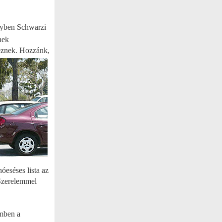
yben Schwarzi
nek
eznek. Hozzánk,
óeséses lista az
 Szerelemmel
emben a