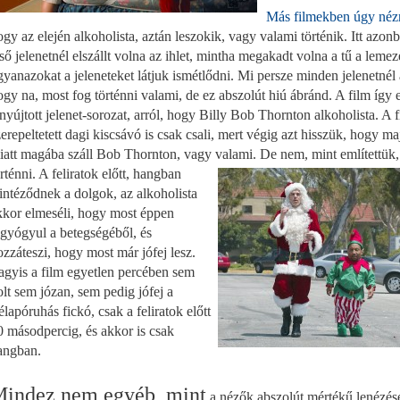
Más filmekben úgy néz
ogy az elején alkoholista, aztán leszokik, vagy valami történik. Itt azon
lső jelenetnél elszállt volna az ihlet, mintha megakadt volna a tű a leme
gyanazokat a jeleneteket látjuk ismétlődni. Mi persze minden jelenetnél
ogy na, most fog történni valami, de ez abszolút hiú ábránd. A film így 
lnyújtott jelenet-sorozat, arról, hogy Billy Bob Thornton alkoholista. A 
zerepeltetett dagi kiscsávó is csak csali, mert végig azt hisszük, hogy m
iatt magába száll Bob Thornton, vagy valami. De nem, mint említettük
rténni. A feliratok
előtt, hangban
lintéződnek a dolgok, az alkoholista
kkor elmeséli, hogy most éppen
igyógyul a betegségéből, és
ozzáteszi, hogy most már jófej lesz.
agyis a film egyetlen percében sem
olt sem józan, sem pedig jófej a
élapóruhás fickó, csak a feliratok előtt
0 másodpercig, és akkor is csak
angban.
indez nem egyéb, mint
a nézők abszolút mértékű lenézés