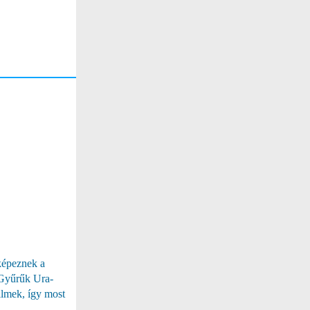
képeznek a
a Gyűrűk Ura-
filmek, így most