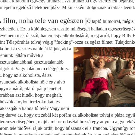
zoktak kirabolni egy-egy áruházat. Az áruházba úgy szereznek bejárást,
nnepet megelőző hetekben pláza-Mikulásként dolgoznak a rablás leendő
 film, noha tele van egészen jó
tapló-humorral, mégi
ézhetetlen. Ezt a különlegesen taszító minőséget hallatlan egyszerűségéve
leve nem másról szól, hanem egy alkoholistáról, meg arról, hogy Billy
int Télapóruhás tolvaj végig "fucking"-ozza az egész filmet.
Tulajdonk
koholista vesztes naplóját látjuk, aki a
zemünk láttára műveli a
usztustalanabbnál gusztustalanabb
olgokat. Vagy talán nem eléggé durva
z, hogy az alkoholista, és az
gyancsak alkoholista nője egy alvó
agymamáról, akiről pár jelenettel
orábban azt hitték, hogy meghalt,
ehúzzák a nylon térdzoknikat, és
iakasztják a kandalló felé? Vagy nem
lég durva az, hogy ott zabál két pofára az alkoholista tolvaj a pláza egyi
tteremszerűségében, majd amikor odasétál hozzá egy anyuka a gyerekéve
arom tele tüdővel rájuk ordít, hogy húzzanak el a francba. Ugyanígy ro
üdösen és mocskosan megjelenik a munkahelyén, a gyerekeket ölébe ült