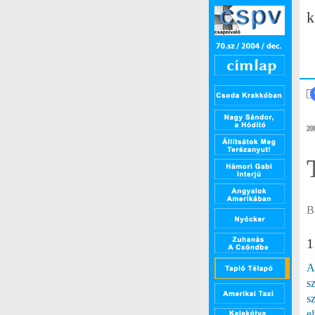
k
20
B
1
A
s
sz
e