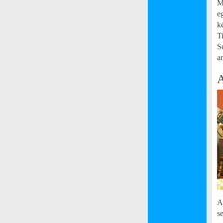
M
e
k
T
S
a
A
A
s