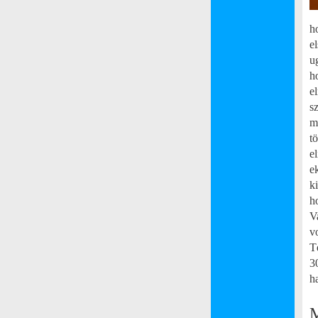
h
e
u
h
e
s
m
tö
e
e
k
h
V
v
T
3
h
M