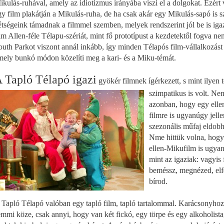
ikulás-ruhával, amely az idiotizmus irányába viszi el a dolgokat. Ezért
gy film plakátján a Mikulás-ruha, de ha csak akár egy Mikulás-sapó is 
étségeink támadnak a filmmel szemben, melyek rendszerint jól be is ig
im Allen-féle Télapu-szériát, mint fő prototípust a kezdetektől fogva ne
outh Parkot viszont annál inkább, így minden Télapós film-vállalkozás
mely bunkó módon közelíti meg a kari- és a Miku-témát.
 Tapló Télapó igazi
gyökér filmnek ígérkezett, s mint ilyen 
szimpatikus is volt.
Nem
azonban, hogy egy elle
filmre is ugyanúgy jell
szezonális műfaj eldob
Nme hittük volna, hogy
ellen-Mikufilm is ugy
mint az igaziak: vagyis f
beméssz, megnézed, elfe
bírod.
 Tapló Télapó valóban egy tapló film, tapló tartalommal. Karácsonyhoz
emmi köze, csak annyi, hogy van két fickó, egy törpe és egy alkoholista