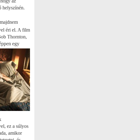
 hogy az
 helyszínén.
s majdnem
l éri el. A film
 Bob Thornton,
éppen egy
k
l, ez a súlyos
nda, amikor
etgetni, és