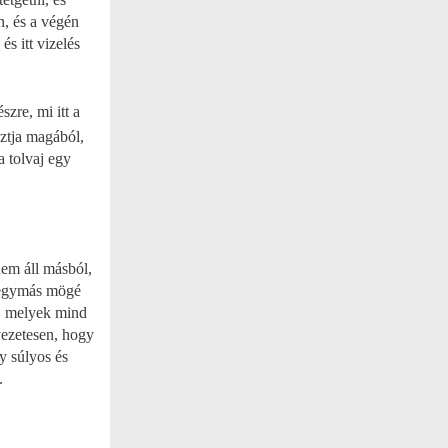
n, és a végén
és itt vizelés
szre, mi itt a
ztja magából,
a tolvaj egy
nem áll másból,
 egymás mögé
l, melyek mind
vezetesen, hogy
y súlyos és
.