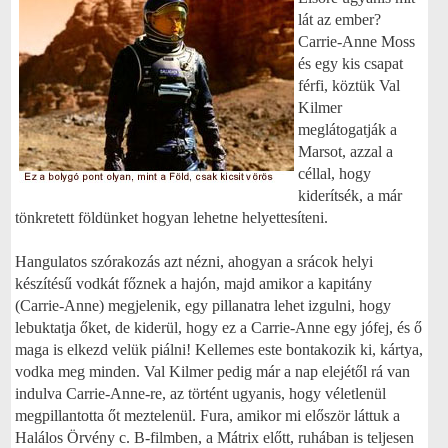
lát az ember?
Carrie-Anne Moss
és egy kis csapat
férfi, köztük Val
Kilmer
meglátogatják a
Marsot, azzal a
céllal, hogy
kiderítsék, a már
tönkretett földünket hogyan lehetne helyettesíteni.
Hangulatos szórakozás azt nézni, ahogyan a srácok helyi
készítésű vodkát főznek a hajón, majd amikor a kapitány
(Carrie-Anne) megjelenik, egy pillanatra lehet izgulni, hogy
lebuktatja őket, de kiderül, hogy ez a Carrie-Anne egy jófej, és ő
maga is elkezd velük piálni! Kellemes este bontakozik ki, kártya,
vodka meg minden. Val Kilmer pedig már a nap elejétől rá van
indulva Carrie-Anne-re, az történt ugyanis, hogy véletlenül
megpillantotta őt meztelenül. Fura, amikor mi először láttuk a
Halálos Örvény c. B-filmben, a Mátrix előtt, ruhában is teljesen