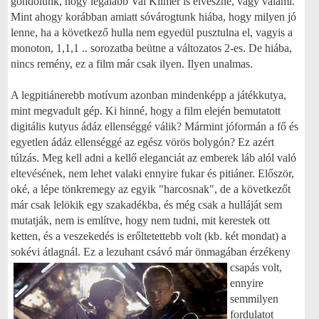
gondolunk, hogy legalább Val Kilmer is elveszne, vagy valami.
Mint ahogy korábban amiatt sóvárogtunk hiába, hogy milyen jó
lenne, ha a következő hulla nem egyedül pusztulna el, vagyis a
monoton, 1,1,1 .. sorozatba beütne a változatos 2-es. De hiába,
nincs remény, ez a film már csak ilyen. Ilyen unalmas.
A legpitiánerebb motívum azonban mindenképp a játékkutya,
mint megvadult gép. Ki hinné, hogy a film elején bemutatott
digitális kutyus ádáz ellenséggé válik? Mármint jóformán a fő és
egyetlen ádáz ellenséggé az egész vörös bolygón? Ez azért
túlzás. Meg kell adni a kellő eleganciát az emberek láb alól való
eltevésének, nem lehet valaki ennyire fukar és pitiáner. Először,
oké, a lépe tönkremegy az egyik "harcosnak", de a következőt
már csak lelökik egy szakadékba, és még csak a hulláját sem
mutatják, nem is említve, hogy nem tudni, mit kerestek ott
ketten, és a veszekedés is erőltetettebb volt (kb. két mondat) a
sokévi átlagnál. Ez a lezuhant csávó már
önmagában érzékeny
csapás volt,
ennyire
semmilyen
fordulatot