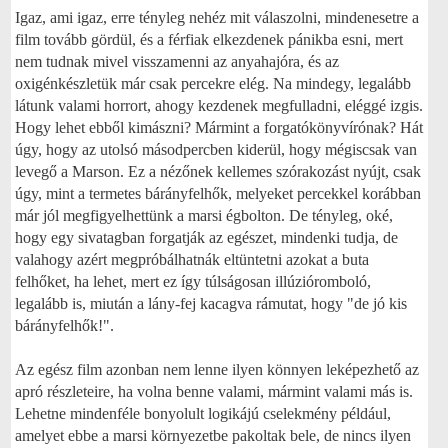
Igaz, ami igaz, erre tényleg nehéz mit válaszolni, mindenesetre a
film tovább gördül, és a férfiak elkezdenek pánikba esni, mert
nem tudnak mivel visszamenni az anyahajóra, és az
oxigénkészletük már csak percekre elég. Na mindegy, legalább
látunk valami horrort, ahogy kezdenek megfulladni, eléggé izgis.
Hogy lehet ebből kimászni? Mármint a forgatókönyvírónak? Hát
úgy, hogy az utolsó másodpercben kiderül, hogy mégiscsak van
levegő a Marson. Ez a nézőnek kellemes szórakozást nyújt, csak
úgy, mint a termetes bárányfelhők, melyeket percekkel korábban
már jól megfigyelhettünk a marsi égbolton. De tényleg, oké,
hogy egy sivatagban forgatják az egészet, mindenki tudja, de
valahogy azért megpróbálhatnák eltüntetni azokat a buta
felhőket, ha lehet, mert ez így túlságosan illúzióromboló,
legalább is, miután a lány-fej kacagva rámutat, hogy "de jó kis
bárányfelhők!".
Az egész film azonban nem lenne ilyen könnyen leképezhető az
apró részleteire, ha volna benne valami, mármint valami más is.
Lehetne mindenféle bonyolult logikájú cselekmény például,
amelyet ebbe a marsi környezetbe pakoltak bele, de nincs ilyen