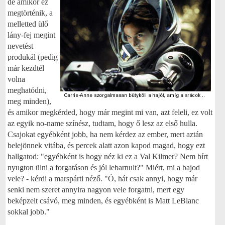
de amikor ez
megtörténik, a
melletted ülő
lány-fej megint
nevetést
produkál (pedig
már kezdtél
volna
meghatódni,
meg minden),
és amikor megkérded, hogy már megint mi van, azt feleli, ez volt
az egyik no-name színész, tudtam, hogy ő lesz az első hulla.
Csajokat egyébként jobb, ha nem kérdez az ember, mert aztán
belejönnek vitába, és percek alatt azon kapod magad, hogy ezt
hallgatod: "egyébként is hogy néz ki ez a Val Kilmer? Nem bírt
nyugton ülni a forgatáson és jól lebarnult?" Miért, mi a bajod
vele? - kérdi a marspárti néző. "Ó, hát csak annyi, hogy már
senki nem szeret annyira nagyon vele forgatni, mert egy
beképzelt csávó, meg minden, és egyébként is Matt LeBlanc
sokkal jobb."