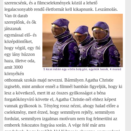
szerencsénk, és a filmcselekmények közül a lehető
legalacsonyabb rendű életformát
kell kikapnunk. Leszámolás.
Van öt darab
szereplőnk, és ők
játszanak
egymással elő- és
középdöntőket,
hogy végül, egy fiú
egy lány húzzon
haza, illetve oda,
amit 3000
környékén
otthonnak szokás majd nevezni. Bármilyen Agatha Christie
izgisebb, mint amikor ennél a filmnél bambán figyeljük, hogy ki
lesz a következő, mert itt az összes gyilkosságot a béna
forgatókönyvíró követte el, Agatha Christie-nél ehhez képest
vannak gyilkosok is. Tényleg rossz nézni, ahogy halad előre a
cselekmény, mert érzed, hogy semmilyen rejtély, semmilyen
fordulat, semmilyen izgalmas motívum nem fog felmerülni az
emberek fokozatos fogyása során. A vége felé már arra