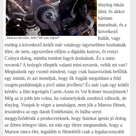
tényleg ritkán
látni, és akkor
hárman
maradnak, és a
következő
hullát, vagy
esetleg a következő kettőt már valahogy ügyesebben hozhatnák
létre, de nem, egyszerűen előjön a digitális kutyus, és ennyi.
Csúnya dolog, mintha romlott fagyit árulnának. És a mini-
rovarok? A bolygót ellepték valami mini-rovarok, velük mi van?
Megtudunk egy csomó mindent, vagy csak hazaviszünk belőlük
egy mintát, és azt mondjuk, hogy ők fogják megoldani a föld
oxigén-problémáját a jövő utáni jövőben? És már csak egy költői
kérdés: a film legvégén Carrie-Anne és Val Kilmer összejönnek?
Még az is jobb lett volna, ha valamelyikük zombivá változik, de
tényleg. Vonjuk le végre a tanulságot, nem jók a Marsos filmek,
leszámítva az egy darab Emlékmást, és hiába szent
meggyőződésük a producereknek, hogy fiainkat igenis jó dolog
az űrben lebegve látni, mi már egy életre megtanultuk, hogy a
Marson nincs élet, legalább is filmekből csak a legalacsonyabb