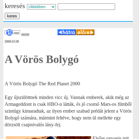
keresés
00509
2000-11-30
A Vörös Bolygó
A Vörös Bolygó The Red Planet 2000
Egy újszülöttnek minden vicc új. Vannak emberek, akik még az
Armageddont is csak HBO-n látták, és jó csomó Mars-os filmből
szintúgy kimaradtak, az ilyen ember szabad prédát jelent a Vörös
Bolygó számára, mármint feltéve, hogy nem ül mellette egy
dörzsölt csapnivalós lány-fej.
Elsőre ugyanis mit