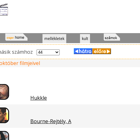
mellékletek
kult
másik számhoz
október filmjeivel
Hukkle
Bourne-Rejtély, A