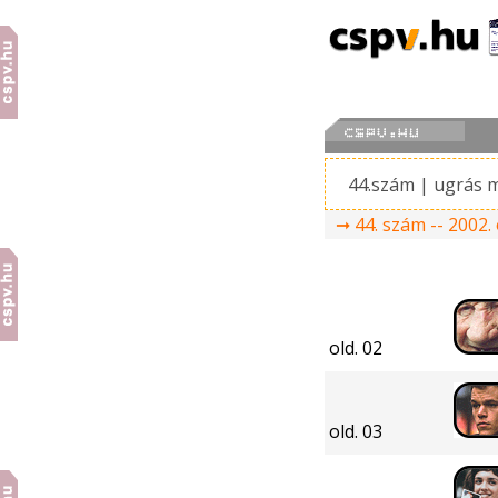
44.szám | ugrás 
➞ 44. szám -- 2002. 
old. 02
old. 03