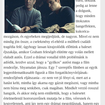
ellen, nekünk
pedig az lenne
a dolgunk,
hogy minden
titokzatos
hangeffekten,
kukorica-
mozgáson, és egyebeken megijedjünk, de nagyon. Mivel ez nem
mindig jön össze, a cselekmény el-eltérül a múltbeli családi
tragédia felé, úgyhogy lassan kirajzolódik előttünk a baleset
éjszakája, amikor Graham feleségét elütötte egy volán mellett
elaludt autós. Ezzel a drámai vonallal több problémánk is
adódik, kezdve azzal, hogy a "gyilkos" autóst maga a film
rendezője, Shyamalan játssza. Egy 7 szereplős filmben az egyik
legproblematikusabb figurát a film forgatókönyvírójának-
rendezőjének eljátszania - ez nem vet jó fényt rá, mert azt a
hatást kelti, mintha így akarna egy gázsit megúszni, vagy mintha
nem bízna meg senkiben, csak magában. Mindkét verzió rosszul
hangzik, és akkor még nem említettük, hogy a balesetet
értelmetlenül horrorszerűnek mutatja be a film, véresnek és
kegyetlennek, ami így nem egy drámai megoldásnak, hanem egy