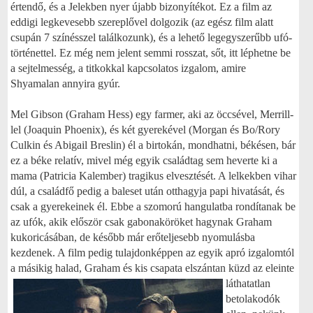
értendő, és a Jelekben nyer újabb bizonyítékot. Ez a film az
eddigi legkevesebb szereplővel dolgozik (az egész film alatt
csupán 7 színésszel találkozunk), és a lehető legegyszerűbb ufó-
történettel. Ez még nem jelent semmi rosszat, sőt, itt léphetne be
a sejtelmesség, a titkokkal kapcsolatos izgalom, amire
Shyamalan annyira gyúr.
Mel Gibson (Graham Hess) egy farmer, aki az öccsével, Merrill-
lel (Joaquin Phoenix), és két gyerekével (Morgan és Bo/Rory
Culkin és Abigail Breslin) él a birtokán, mondhatni, békésen, bár
ez a béke relatív, mivel még egyik családtag sem heverte ki a
mama (Patricia Kalember) tragikus elvesztését. A lelkekben vihar
dúl, a családfő pedig a baleset után otthagyja papi hivatását, és
csak a gyerekeinek él. Ebbe a szomorú hangulatba rondítanak be
az ufók, akik először csak gabonaköröket hagynak Graham
kukoricásában, de később már erőteljesebb nyomulásba
kezdenek. A film pedig tulajdonképpen az egyik apró izgalomtól
a másikig halad, Graham és kis csapata elszántan küzd az eleinte
láthatatlan
betolakodók