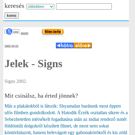
keresés
00205
2002-10-25
Jelek - Signs
Signs 2002.
Mit csinálsz, ha érted jönnek?
Már a plakátokból is látszik: Shyamalan barátunk most éppen
ufós filmben gondolkodott. A Hatodik Érzék osztatlan sikere és a
Sebezhetetlen mérsékelt fogadtatása után az indiai rendező ismét
földöntúli dolgokról készített filmet, de most nem sokat
köntörfalazott, hanem belevágott egy gabonakörökről és kis zöld