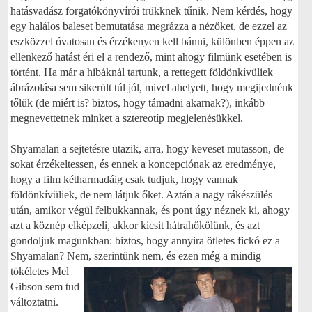
hatásvadász forgatókönyvírói trükknek tűnik. Nem kérdés, hogy
egy halálos baleset bemutatása megrázza a nézőket, de ezzel az
eszközzel óvatosan és érzékenyen kell bánni, különben éppen az
ellenkező hatást éri el a rendező, mint ahogy filmünk esetében is
történt. Ha már a hibáknál tartunk, a rettegett földönkívüliek
ábrázolása sem sikerült túl jól, mivel ahelyett, hogy megijednénk
tőlük (de miért is? biztos, hogy támadni akarnak?), inkább
megnevettetnek minket a sztereotíp megjelenésükkel.
Shyamalan a sejtetésre utazik, arra, hogy keveset mutasson, de
sokat érzékeltessen, és ennek a koncepciónak az eredménye,
hogy a film kétharmadáig csak tudjuk, hogy vannak
földönkívüliek, de nem látjuk őket. Aztán a nagy rákészülés
után, amikor végül felbukkannak, és pont úgy néznek ki, ahogy
azt a köznép elképzeli, akkor kicsit hátrahőkölünk, és azt
gondoljuk magunkban: biztos, hogy annyira ötletes fickó ez a
Shyamalan? Nem, szerintünk nem,
és ezen még a mindig
tökéletes Mel
Gibson sem tud
változtatni.