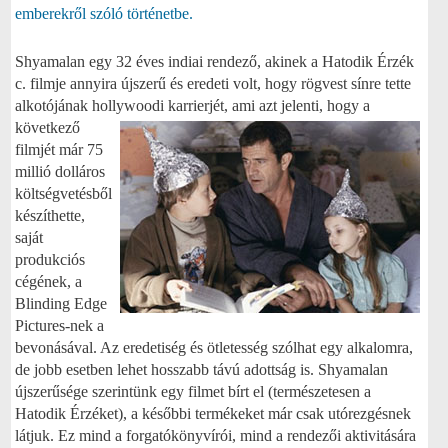
emberekről szóló történetbe.
Shyamalan egy 32 éves indiai rendező, akinek a Hatodik Érzék
c. filmje annyira újszerű és eredeti volt, hogy rögvest sínre tette
alkotójának hollywoodi karrierjét, ami azt jelenti, hogy
a
következő
filmjét már 75
millió dolláros
költségvetésből
készíthette,
saját
produkciós
cégének, a
Blinding Edge
Pictures-nek a
bevonásával. Az eredetiség és ötletesség szólhat egy alkalomra,
de jobb esetben lehet hosszabb távú adottság is. Shyamalan
újszerűsége szerintünk egy filmet bírt el (természetesen a
Hatodik Érzéket), a későbbi termékeket már csak utórezgésnek
látjuk. Ez mind a forgatókönyvírói, mind a rendezői aktivitására