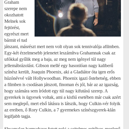
Graham
szerepe nem
okozhatott
Melnek sok
fejtörést,
egyrészt mert
bármit el tud
játszani, másrészt mert nem volt olyan sok tennivalója afilmben.
Egy-két érzelmesebb jelenetet leszámítva Grahamnak csak az
ufókkal gyűlik meg a baja, az meg nem igényel túl nagy
jellemábrázolást. Gibson mellé egy hasonlóan nagy kaliberű
színész került, Joaquin Phoenix, aki a Gladiátor óta igen erős
húzónévvé vált Hollywoodban. Phoenix igazi őstehetség, ebben
a filmben is csodásan játszott, finoman és jól, bár az az igazság,
hogy számára sem íródott egy túl nagy kifutású szerep. A
gyerekek is ügyesek voltak, ami a kisfiú esetében már csak azért
sem meglepő, mert első látásra is látszik, hogy Culkin-vér folyik
az ereiben, ő Rory Culkin, a 7 gyermekes színészgyerek-klán
legifjabb tagja.
Shyamalan harmadszor futott neki a sejtelmes-rejtélyes-meglepő