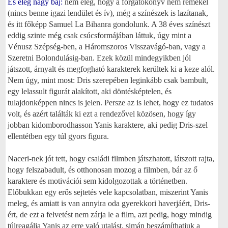
És elég nagy baj:
nem elég, hogy a forgatókönyv nem remekel
(nincs benne igazi lendület és ív), még a színészek is lazítanak,
és itt főképp Samuel La Bihanra gondolunk. A 38 éves színészt
eddig szinte még csak csúcsformájában láttuk, úgy mint a
Vénusz Szépség-ben, a Háromszoros Visszavágó-ban, vagy a
Szeretni Bolondulásig-ban. Ezek közül mindegyikben jól
játszott, árnyalt és megfogható karakterek kerültek ki a keze alól.
Nem úgy, mint most: Dris szerepében leginkább csak bambult,
egy lelassult figurát alakított, aki döntésképtelen, és
tulajdonképpen nincs is jelen. Persze az is lehet, hogy ez tudatos
volt, és azért találták ki ezt a rendezővel közösen, hogy így
jobban kidomborodhasson Yanis karaktere, aki pedig Dris-szel
ellentétben egy túl gyors figura.
Naceri-nek jót tett, hogy családi filmben játszhatott, látszott rajta,
hogy felszabadult, és otthonosan mozog a filmben, bár az ő
karaktere és motivációi sem kidolgozottak a történetben.
Előbukkan egy erős sejtetés vele kapcsolatban, miszerint Yanis
meleg, és amiatt is van annyira oda gyerekkori haverjáért, Dris-
ért, de ezt a felvetést nem zárja le a film, azt pedig, hogy mindig
túlreagálja Yanis az erre való utalást, simán beszámíthatjuk a