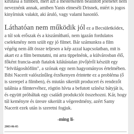
kifutása a filmben, mert azt a mesterkélten beállított jelenetet nem
neveznénk annak, amiben Yanis elmeséli Drisnek, miért is jogos
kinyírniuk valakit, aki áruló, vagy valami hasonló.
Látha
tóan nem működik jól
ez a Becsületkódex,
a túl sok erőszak és a kiszámítható, nem igazán fordulatos
cselekmény nem szült egy jó filmet. Bár számunkra a film
végéig nem állt össze teljesen a kép azzal kapcsolatban, mit is
akart ez a film bemutatni, mi arra tippelnénk, a külvárosban élő,
főként francia-arab fiatalok kilátástalan jövőjéről készült egy
"felvilágosítófilm", a szónak egy nem hagyományos értelmében.
Bibi Nacerit valószínűleg érzékenyen érintette ez a probléma (ő
is szerepel a filmben), és miután sikerült producert és rendezőt
találnia a filmtervéhez, rögtön hívta a befutott színész bátyját is,
és együtt próbáltak egy családi produkciót összehozni. Kár, hogy
túl keményre és üresre sikerült a végeredmény, azért Samy
Nacerit ezek után is szeretni fogjuk.
-ming li-
2003-06-05