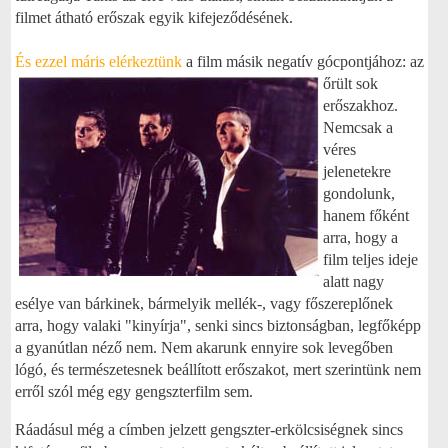
filmet átható erőszak egyik kifejeződésének.
És ezzel máris elérkeztünk
a
film másik negatív gócpontjához: az
őrült sok
erőszakhoz.
Nemcsak a
véres
jelenetekre
gondolunk,
hanem főként
arra, hogy a
film teljes ideje
alatt nagy
esélye van bárkinek, bármelyik mellék-, vagy főszereplőnek
arra, hogy valaki "kinyírja", senki sincs biztonságban, legfőképp
a gyanútlan néző nem. Nem akarunk ennyire sok levegőben
lógó, és természetesnek beállított erőszakot, mert szerintünk nem
erről szól még egy gengszterfilm sem.
Ráadásul még a címben jelzett gengszter-erkölcsiségnek sincs