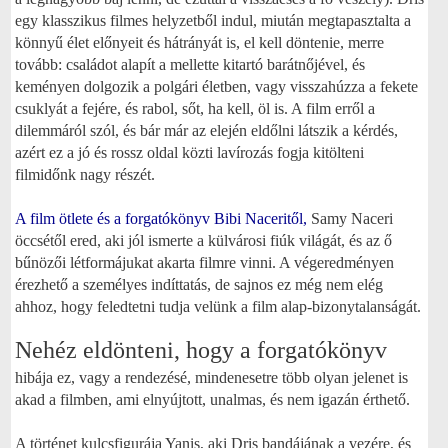
egy klasszikus filmes helyzetből indul, miután megtapasztalta a
könnyű élet előnyeit és hátrányát is, el kell döntenie, merre
tovább: családot alapít a mellette kitartó barátnőjével, és
keményen dolgozik a polgári életben, vagy visszahúzza a fekete
csuklyát a fejére, és rabol, sőt, ha kell, öl is. A film erről a
dilemmáról szól, és bár már az elején eldőlni látszik a kérdés,
azért ez a jó és rossz oldal közti lavírozás fogja kitölteni
filmidőnk nagy részét.
A film ötlete és a forgatókönyv Bibi Naceritől,
Samy Naceri
öccsétől ered, aki jól ismerte a külvárosi fiúk világát, és az ő
bűnözői létformájukat akarta filmre vinni. A végeredményen
érezhető a személyes indíttatás, de sajnos ez még nem elég
ahhoz, hogy feledtetni tudja velünk a film alap-bizonytalanságát.
Nehéz eldönteni, hogy a
forgatókönyv
hibája ez, vagy a rendezésé, mindenesetre több olyan jelenet is
akad a filmben, ami elnyújtott, unalmas, és nem igazán érthető.
A történet kulcsfigurája Yanis, aki Dris bandájának a vezére, és