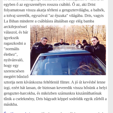
egyben ő az egyszemélyes rosszra csábító. Ő az, aki Drist
folyamatosan vissza akarja téríteni a gengsztervilágba, a balhék,
a tolvaj szeretők, egyszóval "az éjszaka" világába. Dris, vagyis
La Bihan minderre a csábításra általában egy elég bamba
arckifejezéssel
válaszol, és bár
igyekszik
ragaszkodni a
"normális
élethez",
nyilvánvaló,
hogy egy
szerencsésen
megtért bűnöző
sztorija nem kívánkozna feltétlenül filmre. A jó út kevésbé lenne
izgi, ezért hát lassan, de biztosan keveredik vissza hősünk a helyi
gengszter-harcokba, és miközben számunkra kiszámíthatónak
tűnik a cselekmény, Dris bágyadt képpel sodródik egyik zűrből a
másikba.