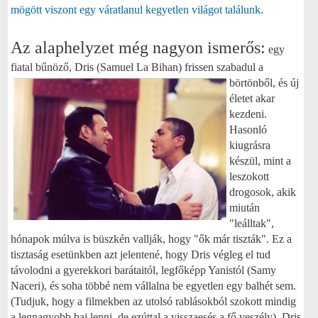
mögött viszont egy váratlanul kegyetlen világot találunk.
Az alaphelyzet még nagyon ismerős:
egy
fiatal bűnöző, Dris (Samuel La Bihan)
frissen szabadul a
börtönből, és új
életet akar
kezdeni.
Hasonló
kiugrásra
készül, mint a
leszokott
drogosok, akik
miután
"leálltak",
hónapok múlva is büszkén vallják, hogy "ők már tiszták". Ez a
tisztaság esetünkben azt jelentené, hogy Dris végleg el tud
távolodni a gyerekkori barátaitól, legfőképp Yanistól (Samy
Naceri), és soha többé nem vállalna be egyetlen egy balhét sem.
(Tudjuk, hogy a filmekben az utolsó rablásokból szokott mindig
a legnagyobb baj lenni, de ezúttal a visszaesés a fő veszély). Dris