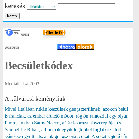
keresés
00311
2003-06-05
Becsületkódex
Mentale, La 2002.
A külvárosi keményfiúk
Mivel általában ritkán készülnek gengszterfilmek, azokon belül
is franciák, az ember érthető módon rögtön rámozdul egy olyan
filmre, amiben Samy Naceri, a Taxi-sorozat főszereplője, és
Samuel Le Bihan, a franciák egyik legtöbbet foglalkoztatott
színésze együtt játszanak gengsztersrácokat. A sokat sejtető cím