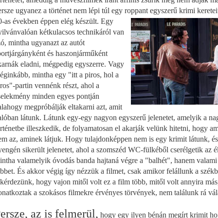
ersze ugyanez a történet nem lépi túl egy roppant egyszerű krimi keretei
0-as években éppen elég készült. Egy
yilvánvalóan kétkulacsos technikáról van
zó, mintha ugyanazt az autót
portjárgányként és haszonjárműként
karnák eladni, mégpedig egyszerre. Vagy
éginkább, mintha egy "itt a piros, hol a
iros"-partin vennénk részt, ahol a
selekmény minden egyes pontján
alahogy megpróbálják eltakarni azt, amit
alóban látunk. Látunk egy-egy nagyon egyszerű jelenetet, amelyik a n
örténetbe illeszkedik, de folyamatosan el akarják velünk hitetni, hogy am
em az, aminek látjuk. Hogy tulajdonképpen nem is egy krimit látunk, é
yengén sikerült jelenetet, ahol a szomszéd WC-fülkéből cserélgetik az é
intha valamelyik óvodás banda hajtaná végre a "balhét", hanem valami
öbbet. És akkor végig így nézzük a filmet, csak amikor felállunk a székbő
ákérdezünk, hogy vajon mitől volt ez a film több, mitől volt annyira má
onatkoztak a szokásos filmekre érvényes törvények, nem találunk rá vál
ersze, az is felmerül,
hogy egy ilyen bénán megírt krimit hog