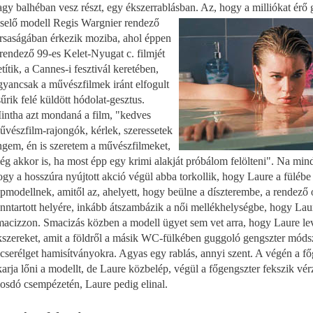
agy balhéban vesz részt, egy ékszerrablásban. Az,
hogy a milliókat érő
iselő modell Regis Wargnier rendező
ársaságában érkezik moziba, ahol éppen
 rendező 99-es Kelet-Nyugat c. filmjét
títik, a Cannes-i fesztivál keretében,
gyancsak a művészfilmek iránt elfogult
sűrik felé küldött hódolat-gesztus.
intha azt mondaná a film, "kedves
űvészfilm-rajongók, kérlek, szeressetek
ngem, én is szeretem a művészfilmeket,
ég akkor is, ha most épp egy krimi alakját próbálom felölteni". Na min
ogy a hosszúra nyújtott akció végül abba torkollik, hogy Laure a fülébe
opmodellnek, amitől az, ahelyett, hogy beülne a díszterembe, a rendező 
enntartott helyére, inkább átszambázik a női mellékhelységbe, hogy Lau
macizzon. Smacizás közben a modell ügyet sem vet arra, hogy Laure le
kszereket, amit a földről a másik WC-fülkében guggoló gengszter móds
icserélget hamisítványokra. Agyas egy rablás, annyi szent. A végén a fő
karja lőni a modellt, de Laure közbelép, végül a főgengszter fekszik vér
osdó csempézetén, Laure pedig elinal.