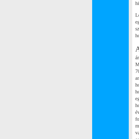
h
L
e
s
h
A
á
M
7
a
h
h
e
h
é
f
m
v