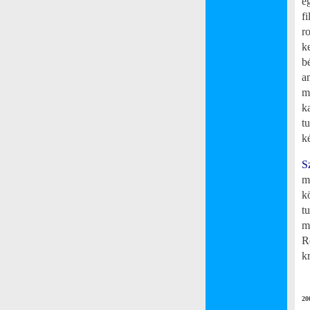
eg
f
r
k
b
a
m
k
t
k
S
m
k
t
m
R
k
20