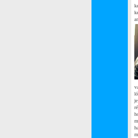
k
k
a
v
l
j
r
h
m
h
m