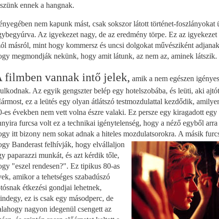
iszünk ennek a hangnak.
ényegében nem kapunk mást, csak sokszor látott történet-foszlányokat 
gybegyúrva. Az igyekezet nagy, de az eredmény törpe. Ez az igyekeze
zól másról, mint hogy kommersz és uncsi dolgokat művésziként adjanak e
ogy megmondják nekünk, hogy amit látunk, az nem az, aminek látszik.
 filmben vannak intő jelek,
amik a nem egészen igényes
rulkodnak. Az egyik gengszter belép egy hotelszobába, és leüti, aki ajtót
ármost, ez a leütés egy olyan átlátszó testmozdulattal kezdődik, amil
0-es években nem vett volna észre valaki. Ez persze egy kiragadott eg
nnyira furcsa volt ez a technikai igénytelenség, hogy a néző egyből arra
ogy itt bizony nem sokat adnak a hiteles mozdulatsorokra. A
másik furcs
ogy Banderast felhívják, hogy elvállaljon
gy paparazzi munkát, és azt kérdik tőle,
ogy "eszel rendesen?". Ez tipikus 80-as
vek, amikor a tehetséges szabadúszó
otósnak étkezési gondjai lehetnek,
indegy, ez is csak egy másodperc, de
alahogy nagyon idegenül csengett az