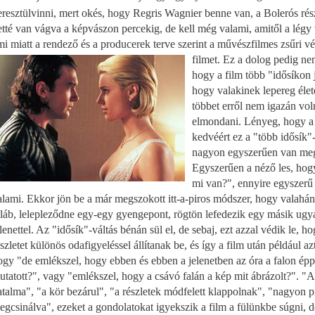
eresztülvinni, mert okés, hogy Regris Wagnier benne van, a Bolerós rész 
etté van vágva a képvászon percekig, de kell még valami, amitől a légy
mi miatt a rendező és a producerek terve szerint a művészfilmes zsűri vé
filmet. Ez a dolog pedig n
hogy a film több "idősíkon 
hogy valakinek lepereg élete
többet erről nem igazán voln
elmondani. Lényeg, hogy a 
kedvéért ez a "több idősík"-
nagyon egyszerűen van me
Egyszerűen a néző les, hog
mi van?", ennyire egyszerű
alami. Ekkor jön be a már megszokott itt-a-piros módszer, hogy valahán
óláb, lelepleződne egy-egy gyengepont, rögtön lefedezik egy másik ug
elenettel. Az "idősík"-váltás bénán sül el, de sebaj, ezt azzal védik le, 
észletet különös odafigyeléssel állítanak be, és így a film után például a
ogy "de emlékszel, hogy ebben és ebben a jelenetben az óra a falon ép
utatott?", vagy "emlékszel, hogy a csávó falán a kép mit ábrázolt?". "A
atalma", "a kör bezárul", "a részletek módfelett klappolnak", "nagyon p
egcsinálva", ezeket a gondolatokat igyekszik a film a fülünkbe súgni,