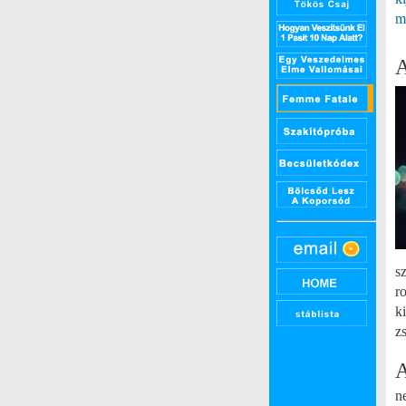
m
A
s
r
k
z
A
n