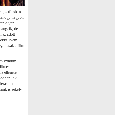
leg-stílusban
valahogy nagyon
van olyan,
hangzik, de
 az adott
atöbbi. Nem
egintcsak a film
 misztikum
filmes
ia ellenére
 mondanunk,
deras, mind
nak is sekély,