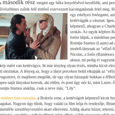
 második rész
megint egy béka lenyelésével kezdődik, ami per
űvészfilmes zsűrik felé történő eszeveszett kacsingatásnak felel meg. Ba
egy erkélyen fotózgatni, az
kettévágják a vásznat. Igen,
képmező, ahogyan a Charli
szokás. Az egyik képben Ba
fotóst látjuk, a másikban p
Romijn-Stamos (Laure) ad á
modell-lánynak az "előző f
Nicolas, a fotós (Banderas) 
aktust, mi pedig el vagyun
 kép miért van kettévágva. Itt már tényleg olyan érzés, mintha kicsit elr
sti mozinkat. A lényeg az, hogy a lányt perceken belül elkapják az "előz
engszterei, és majdnem megölik, de egy olyan házaspár bukkan a félholt
ppen saját lányukat keresik, aki eltűnt, és pont úgy néz ki, mint Laure, 
omijn-Stamos alakítja, csak a neve más, "Lily".
 történet fu
ra csavarjai,
a Bolerós zene, a kettévágott képmező kicsit fur
agukat. Nagyon úgy tűnik, hogy valaki (a film írója és rendezője, Bri
alamiféle szemfényvesztést akart elkövetni. Addig akarta húzni, tekerni,
örténetet, ameddig a művészfilmek iránt affinis zsűrik meg nem adják 