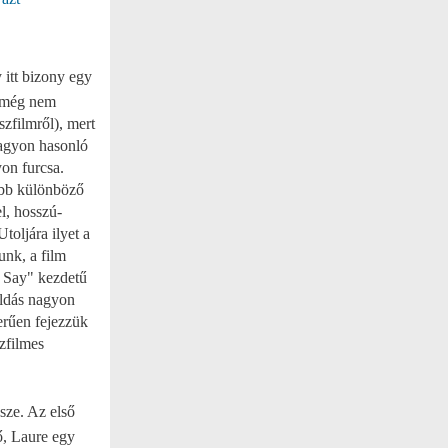
 itt bizony egy
t még nem
szfilmről), mert
nagyon hasonló
yon furcsa.
öbb különböző
el, hosszú-
toljára ilyet a
unk, a film
u Say" kezdetű
oldás nagyon
zerűen fejezzük
zfilmes
ssze. Az első
ő, Laure egy