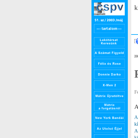
k
20
F
A
A
k
A
k