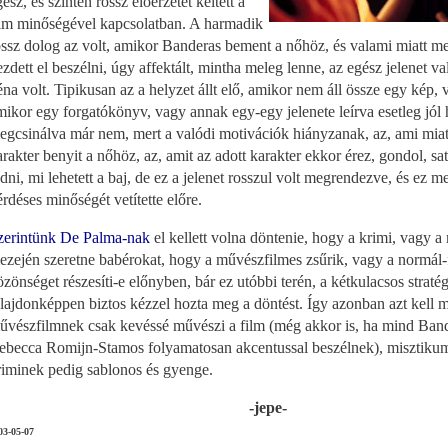
ész, és szintén rossz előérzetet keltett a
ilm minőségével kapcsolatban. A harmadik
ossz dolog az volt, amikor Banderas bement a nőhöz, és valami miatt me
ezdett el beszélni, úgy affektált, mintha meleg lenne, az egész jelenet 
éna volt. Tipikusan az a helyzet állt elő, amikor nem áll össze egy kép, 
mikor egy forgatókönyv, vagy annak egy-egy jelenete leírva esetleg jól 
egcsinálva már nem, mert a valódi motivációk hiányzanak, az, ami miatt
arakter benyit a nőhöz, az, amit az adott karakter ekkor érez, gondol, s
udni, mi lehetett a baj, de ez a jelenet rosszul volt megrendezve, és ez m
érdéses minőségét vetítette előre.
zerintünk De Palma-nak
el kellett volna döntenie, hogy a krimi, vagy a
ezején szeretne babérokat, hogy a művészfilmes zsűrik, vagy a normál-
özönséget részesíti-e előnyben, bár ez utóbbi terén, a kétkulacsos stratég
ulajdonképpen biztos kézzel hozta meg a döntést. Így azonban azt kell
űvészfilmnek csak kevéssé művészi a film (még akkor is, ha mind Ban
ebecca Romijn-Stamos folyamatosan akcentussal beszélnek), misztikum
riminek pedig sablonos és gyenge.
-jepe-
03-05-07