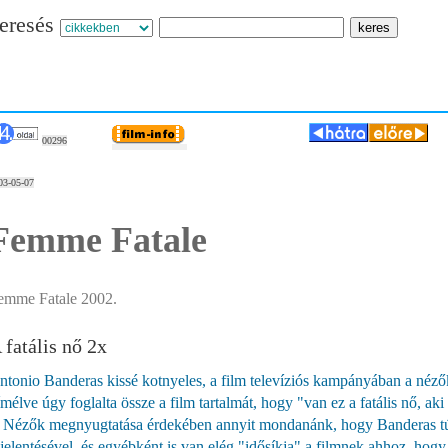
eresés
00296
03-05-07
Femme Fatale
emme Fatale 2002.
 fatális nő 2x
ntonio Banderas kissé kotnyeles, a film televíziós kampányában a néz
ímélve úgy foglalta össze a film tartalmát, hogy "van ez a fatális nő, a
 Nézők megnyugtatása érdekében annyit mondanánk, hogy Banderas túl
ijelentésével, és egyébként is van elég "idősíkja" a filmnek ahhoz, hogy