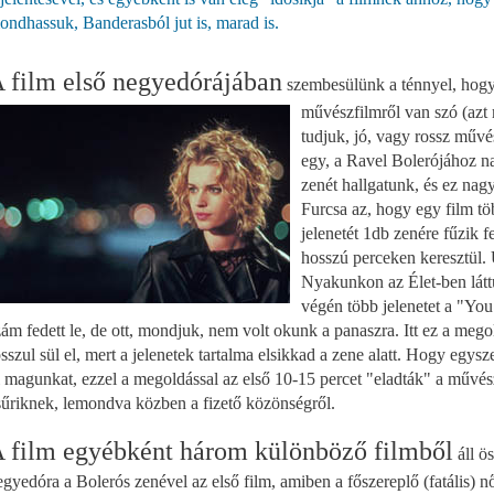
ondhassuk, Banderasból jut is, marad is.
 film első negyedórájában
szembesülünk
a ténnyel, hogy
művészfilmről van szó (az
tudjuk, jó, vagy rossz művé
egy, a Ravel Bolerójához 
zenét hallgatunk, és ez nag
Furcsa az, hogy egy film t
jelenetét 1db zenére fűzik f
hosszú perceken keresztül. U
Nyakunkon az Élet-ben látt
végén több jelenetet a "Yo
zám fedett le, de ott, mondjuk, nem volt okunk a panaszra. Itt ez a meg
osszul sül el, mert a jelenetek tartalma elsikkad a zene alatt. Hogy egys
i magunkat, ezzel a megoldással az első 10-15 percet "eladták" a művés
sűriknek, lemondva közben a fizető közönségről.
 film egyébként három különböző filmből
áll ö
egyedóra a Bolerós zenével az első film, amiben a főszereplő (fatális) n