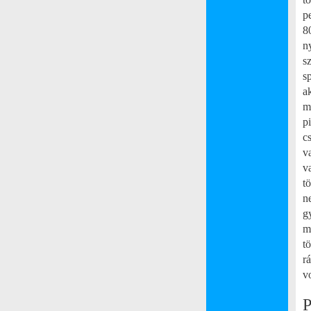
p
8
n
s
s
a
m
p
c
v
v
t
n
g
m
t
r
v
P