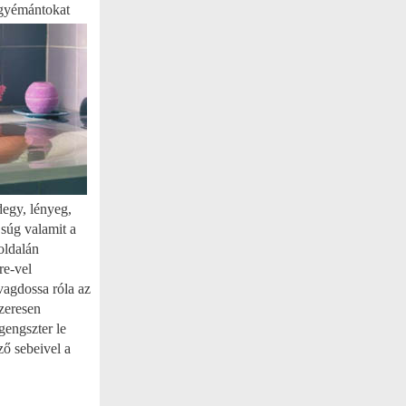
 gyémántokat
degy, lényeg,
 súg valamit a
oldalán
re-vel
vagdossa róla az
zeresen
gengszter le
ző sebeivel a