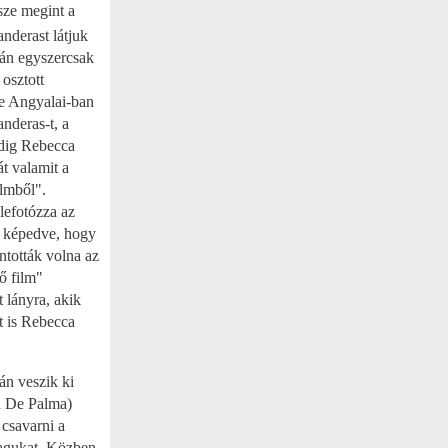
sze megint a
nderast látjuk
tán egyszercsak
 osztott
e Angyalai-ban
nderas-t, a
edig Rebecca
t valamit a
ilmből".
lefotózza az
k képedve, hogy
ontották volna az
ő film"
 lányra, akik
őt is Rebecca
án veszik ki
an De Palma)
 csavarni a
magukat. Közben