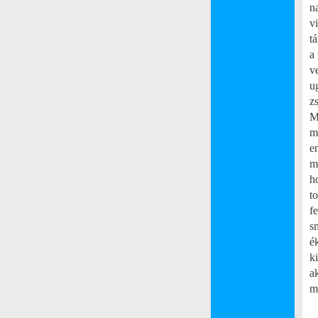
n
v
t
a
ve
u
z
M
m
e
m
h
t
f
s
é
k
a
m