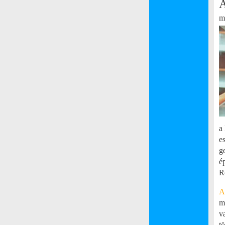
A
m
a
e
g
é
R
A
m
v
t