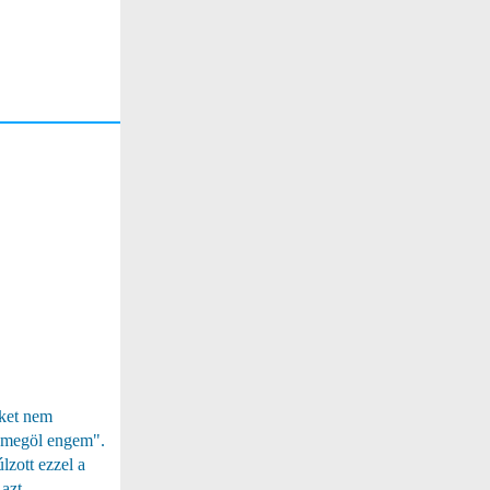
őket nem
ki megöl engem".
zott ezzel a
 azt