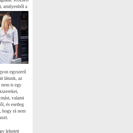
t,
amilyenből a
agyon egyszerű
it látunk, az
s nem is egy
kszereket,
 mást, valami
l, és esetleg
s, hogy rá nem
aszt.
y lehetett