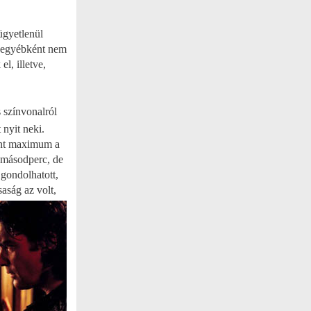
ügyetlenül
t egyébként nem
l, illetve,
 színvonalról
 nyit neki.
yent maximum a
y másodperc, de
 gondolhatott,
aság az volt,