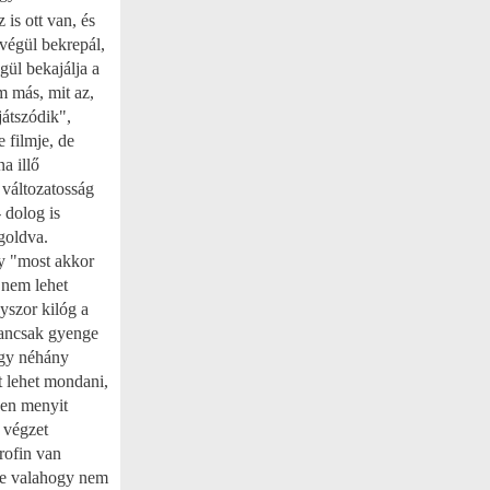
is ott van, és
 végül bekrepál,
gül bekajálja a
em más,
mit az,
játszódik",
 filmje, de
a illő
változatosság
 dolog is
goldva.
y "most akkor
 nem lehet
yszor kilóg a
yancsak gyenge
hogy néhány
zt lehet mondani,
pen menyit
 végzet
rofin van
 de valahogy nem